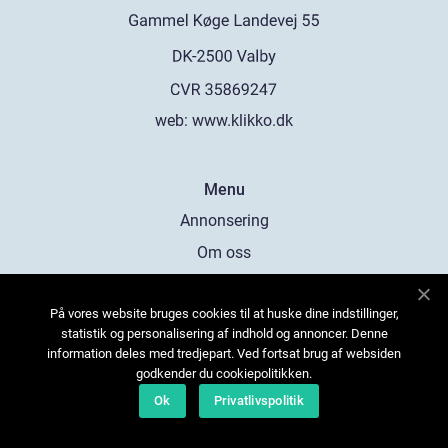
web:
www.klikko.dk
Menu
Annonsering
Om oss
Cookies
På vores website bruges cookies til at huske dine indstillinger,
Kontakta oss
statistik og personalisering af indhold og annoncer. Denne
Sitemap
information deles med tredjepart. Ved fortsat brug af websiden
godkender du cookiepolitikken.
Ok
Privatlivspolitik