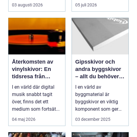
en praktisk de...
en god &o...
03 augusti 2026
05 juli 2026
Återkomsten av
Gipsskivor och
vinylskivor: En
andra byggskivor
tidsresa från
– allt du behöver
nostalgi till nutid
veta
I en värld där digital
I en värld av
musik snabbt tagit
byggmaterial är
över, finns det ett
byggskivor en viktig
medium som fortsät...
komponent som ger
struktur och form &ar...
04 maj 2026
03 december 2025