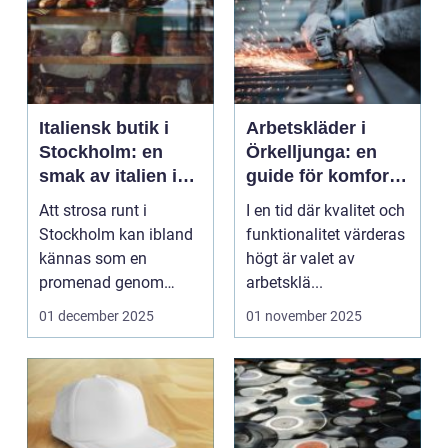
Italiensk butik i
Arbetskläder i
Stockholm: en
Örkelljunga: en
smak av italien i
guide för komfort
huvudstaden
och säkerhet
Att strosa runt i
I en tid där kvalitet och
Stockholm kan ibland
funktionalitet värderas
kännas som en
högt är valet av
promenad genom
arbetsklä...
världens alla hör...
01 december 2025
01 november 2025