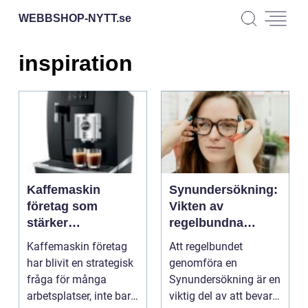
WEBBSHOP-NYTT.
se
inspiration
Kaffemaskin
Synundersökning:
företag som
Vikten av
stärker
regelbundna
arbetsplatsens fika
undersökningar
Kaffemaskin företag
Att regelbundet
och kultur
för god ögonhälsa
har blivit en strategisk
genomföra en
fråga för många
Synundersökning är en
arbetsplatser, inte bara
viktig del av att bevara