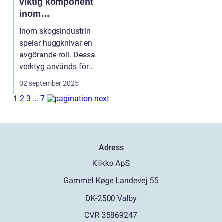
viktig komponent
inom
skogsindustrin
Inom skogsindustrin
spelar huggknivar en
avgörande roll. Dessa
verktyg används för
at...
02 september 2025
1
2
3
…
7
Adress