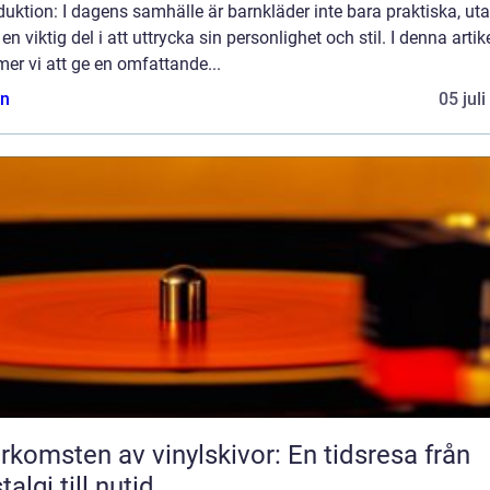
duktion: I dagens samhälle är barnkläder inte bara praktiska, ut
en viktig del i att uttrycka sin personlighet och stil. I denna artik
er vi att ge en omfattande...
n
05 jul
rkomsten av vinylskivor: En tidsresa från
talgi till nutid