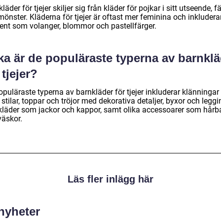
läder för tjejer skiljer sig från kläder för pojkar i sitt utseende, f
önster. Kläderna för tjejer är oftast mer feminina och inkludera
ent som volanger, blommor och pastellfärger.
ka är de populäraste typerna av barnkl
 tjejer?
puläraste typerna av barnkläder för tjejer inkluderar klänningar 
 stilar, toppar och tröjor med dekorativa detaljer, byxor och leggi
rkläder som jackor och kappor, samt olika accessoarer som hår
väskor.
Läs fler inlägg här
 nyheter