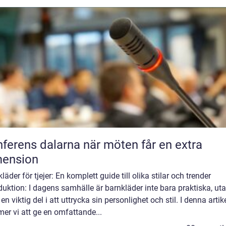
ns dalarna när möten får en extra
mension
läder för tjejer: En komplett guide till olika stilar och trender
duktion: I dagens samhälle är barnkläder inte bara praktiska, ut
en viktig del i att uttrycka sin personlighet och stil. I denna artik
er vi att ge en omfattande...