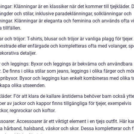
ingar: Klänningar är en klassiker när det kommer till tjejkläder. 
längder och stilar, inklusive paradeklänningar, solklänningar och
ningar. Klänningar är eleganta och feminina och används ofta v
 tillfällen.
r och tröjor: T-shirts, blusar och tröjor är vanliga plagg för tjejer
nstrade eller enfärgade och kompletteras ofta med volanger, spe
korativa detaljer.
r och leggings: Byxor och leggings är bekväma och användbara
er. De finns i olika stilar som jeans, leggings i olika färger och mö
pribyxor. Byxor och leggings kan enkelt kombineras med olika 
skapa olika utseenden.
kläder: För att klara de kallare årstiderna behöver barn också ytte
per av jackor och kappor finns tillgängliga för tjejer, exempelvis
ckor, regnrockar och koftor.
soarer: Accessoarer är ett viktigt element i en tjejs outfit. Här 
ra hårband, halsband, väskor och skor. Dessa kompletterar och f