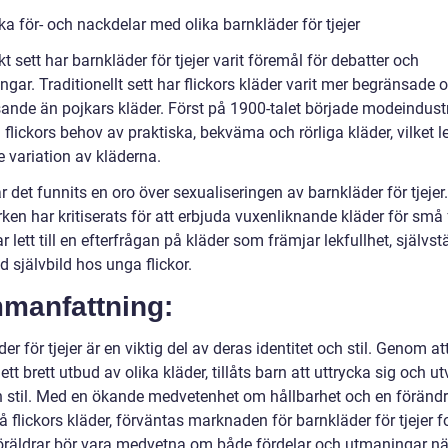
ka för- och nackdelar med olika barnkläder för tjejer
kt sett har barnkläder för tjejer varit föremål för debatter och
ngar. Traditionellt sett har flickors kläder varit mer begränsade 
ande än pojkars kläder. Först på 1900-talet började modeindustr
flickors behov av praktiska, bekväma och rörliga kläder, vilket le
e variation av kläderna.
 det funnits en oro över sexualiseringen av barnkläder för tjejer
en har kritiserats för att erbjuda vuxenliknande kläder för små f
r lett till en efterfrågan på kläder som främjar lekfullhet, självs
 självbild hos unga flickor.
manfattning:
er för tjejer är en viktig del av deras identitet och stil. Genom at
ett brett utbud av olika kläder, tillåts barn att uttrycka sig och u
n stil. Med en ökande medvetenhet om hållbarhet och en förändr
 flickors kläder, förväntas marknaden för barnkläder för tjejer f
öräldrar bör vara medvetna om både fördelar och utmaningar nä