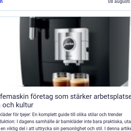
n
08 augusti
femaskin företag som stärker arbetsplats
a och kultur
läder för tjejer: En komplett guide till olika stilar och trender
duktion: I dagens samhälle är barnkläder inte bara praktiska, ut
en viktig del i att uttrycka sin personlighet och stil. I denna artik