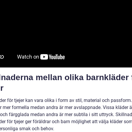
lnaderna mellan olika barnkläder 
er
er för tjejer kan vara olika i form av stil, material och passform
är mer formella medan andra är mer avslappnade. Vissa kläder ä
 och färgglada medan andra är mer subtila i sitt uttryck. Skillnad
er för tjejer ger föräldrar och barn möjlighet att välja kläder s
ersonliga smak och behov.