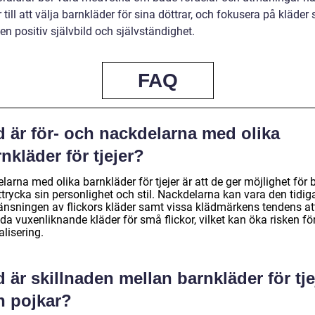
ill att välja barnkläder för sina döttrar, och fokusera på kläder
en positiv självbild och självständighet.
FAQ
d är för- och nackdelarna med olika
nkläder för tjejer?
larna med olika barnkläder för tjejer är att de ger möjlighet för 
ttrycka sin personlighet och stil. Nackdelarna kan vara den tidig
änsningen av flickors kläder samt vissa klädmärkens tendens at
da vuxenliknande kläder för små flickor, vilket kan öka risken fö
lisering.
 är skillnaden mellan barnkläder för tje
h pojkar?