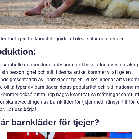
er för tjejer: En komplett guide till olika stilar och trender
oduktion:
 samhälle är barnkläder inte bara praktiska, utan även en viktig d
 sin personlighet och stil. I denna artikel kommer vi att ge en
de presentation av ”barnkläder tjejer”, vilket innebär att vi kom
a olika typer av barnkläder, deras popularitet och skillnaderna 
 kommer också att ta upp några kvantitativa mätningar samt ut
oriska utvecklingen av barnkläder för tjejer med hänsyn till för- 
r. Låt oss börja!
är barnkläder för tjejer?