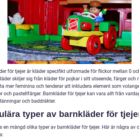
er för tjejer är kläder specifikt utformade för flickor mellan 0 oc
äder skiljer sig från kläder för pojkar i sitt utseende, färger och
fta mer feminina och tenderar att inkludera element som volange
och pastellfärger. Barnkläder för tjejer kan vara allt från vard
tklänningar och baddräkter.
lära typer av barnkläder för tjeje
s en mängd olika typer av barnkläder för tjejer. Här är några av
a: