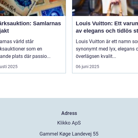
ärksauktion: Samlarnas
Louis Vuitton: Ett varu
jakt
av elegans och tidlös st
arnas värld står
Louis Vuitton är ett namn s
rksauktioner som en
synonymt med lyx, elegans 
nde plats där passio...
överlägsen kvalit...
usti 2025
06 juni 2025
Adress