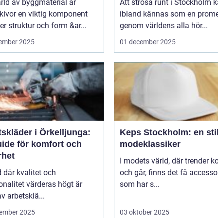
ärld av byggmaterial är
Att strosa runt i Stockholm 
kivor en viktig komponent
ibland kännas som en prom
r struktur och form &ar...
genom världens alla hör...
ember 2025
01 december 2025
skläder i Örkelljunga:
Keps Stockholm: en stil
uide för komfort och
modeklassiker
rhet
I modets värld, där trender 
id där kvalitet och
och går, finns det få accesso
onalitet värderas högt är
som har s...
av arbetsklä...
ember 2025
03 oktober 2025