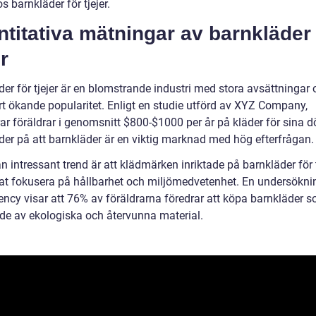
os barnkläder för tjejer.
titativa mätningar av barnkläder 
er
er för tjejer är en blomstrande industri med stora avsättningar 
t ökande popularitet. Enligt en studie utförd av XYZ Company,
r föräldrar i genomsnitt $800-$1000 per år på kläder för sina dö
yder på att barnkläder är en viktig marknad med hög efterfrågan.
 intressant trend är att klädmärken inriktade på barnkläder för t
jat fokusera på hållbarhet och miljömedvetenhet. En undersökni
ncy visar att 76% av föräldrarna föredrar att köpa barnkläder s
kade av ekologiska och återvunna material.