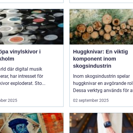
öpa vinylskivor i
Huggknivar: En viktig
kholm
komponent inom
skogsindustrin
ärld där digital musik
rar, har intresset för
Inom skogsindustrin spelar
kivor exploderat. Sto...
huggknivar en avgörande roll
Dessa verktyg används för at
ober 2025
02 september 2025