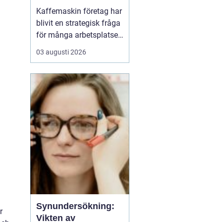
och kultur
Kaffemaskin företag har
blivit en strategisk fråga
för många arbetsplatser,
inte bara en praktisk
03 augusti 2026
detalj i fikarummet.
Många företag ser i dag
kaffet som en del av sin
kultur, sin
attraktionskraft som
arbetsgivare och sin
vardagliga effektivitet.
En ...
Synundersökning:
r
Vikten av