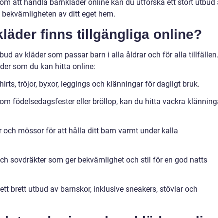
enom att handla barnkläder online kan du utforska ett stort utbud
ån bekvämligheten av ditt eget hem.
läder finns tillgängliga online?
bud av kläder som passar barn i alla åldrar och för alla tillfällen
der som du kan hitta online:
irts, tröjor, byxor, leggings och klänningar för dagligt bruk.
n som födelsedagsfester eller bröllop, kan du hitta vackra klänning
r och mössor för att hålla ditt barn varmt under kalla
och sovdräkter som ger bekvämlighet och stil för en god natts
ett brett utbud av barnskor, inklusive sneakers, stövlar och