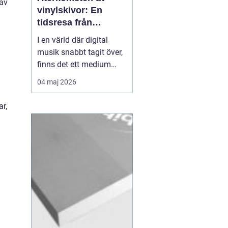
 av
vinylskivor: En
tidsresa från
nostalgi till nutid
I en värld där digital
musik snabbt tagit över,
.
finns det ett medium
som fortsätter att
04 maj 2026
fascinera: vinylskivor.
Trots att de en gång
ar,
närapå försvann, har de
återigen blivit populära
bland båd...