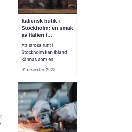
Italiensk butik i
Stockholm: en smak
av italien i
huvudstaden
Att strosa runt i
Stockholm kan ibland
kännas som en
promenad genom
01 december 2025
världens alla hörn.
Kultur, smaker och stil
från olika länder smälter
samman och skapar en
unik atmosfär i Sveriges
huvudstad. För den som
h
&a...
r,
e