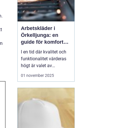
n.
Arbetskläder i
tt
Örkelljunga: en
guide för komfort
om
och säkerhet
I en tid där kvalitet och
funktionalitet värderas
högt är valet av
arbetskläder en viktig del
01 november 2025
av en säker och effektiv
arbetsmiljö.
Arbetskläder
&...