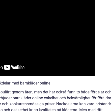
kdelar med barnkläder online
populärt genom åren, men det har också funnits både fördelar oc
erbjuder barnkläder online enkelhet och bekvämlighet för föräldra
der och konkurrensmässiga priser. Nackdelarna kan vara bristand
öp och osäkerhet kring kvaliteten på kläderna. Men med rätt