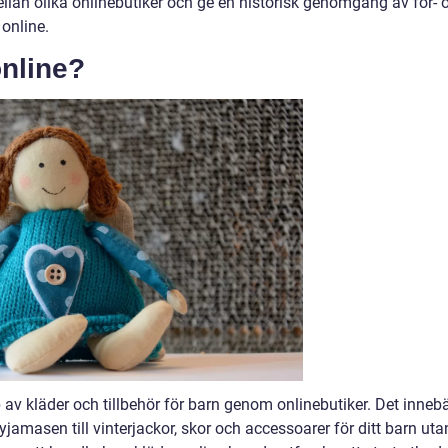
ellan olika onlinebutiker och ge en historisk genomgång av för- 
online.
online?
öp av kläder och tillbehör för barn genom onlinebutiker. Det inneb
jamasen till vinterjackor, skor och accessoarer för ditt barn uta