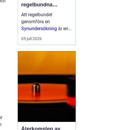
och
regelbundna
undersökningar för
Att regelbundet
god ögonhälsa
genomföra en
Synundersökning
är en
viktig del av att bevara
05 juli 2026
en god ögonhälsa.
Genom att upptäcka
eventuella synfel i tid
och undersöka ögonens
...
är
n
Återkomsten av