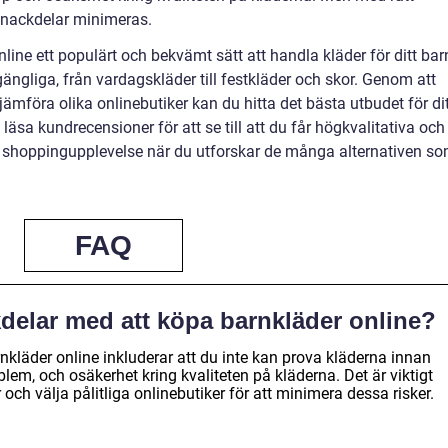
 nackdelar minimeras.
ne ett populärt och bekvämt sätt att handla kläder för ditt bar
llgängliga, från vardagskläder till festkläder och skor. Genom att
ämföra olika onlinebutiker kan du hitta det bästa utbudet för di
äsa kundrecensioner för att se till att du får högkvalitativa och
in shoppingupplevelse när du utforskar de många alternativen s
FAQ
delar med att köpa barnkläder online?
kläder online inkluderar att du inte kan prova kläderna innan
oblem, och osäkerhet kring kvaliteten på kläderna. Det är viktigt
 och välja pålitliga onlinebutiker för att minimera dessa risker.