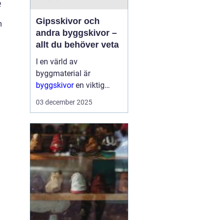
e
Gipsskivor och
m
andra byggskivor –
allt du behöver veta
I en värld av
byggmaterial är
byggskivor
en viktig
komponent som ger
03 december 2025
struktur och form åt alla
typer av konstruktioner.
De är mångsidiga, hå...