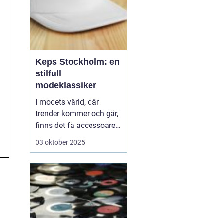
Keps Stockholm: en
stilfull
modeklassiker
I modets värld, där
trender kommer och går,
finns det få accessoarer
som har stått emot
03 oktober 2025
tidens gång som kepsen.
Från funktionell
sportutrustning till en
stilmarkör, kepsar finns
överallt och Stockholm...