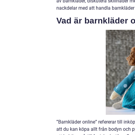
av barnkläder, diskutera skillnader m
nackdelar med att handla barnkläder 
Vad är barnkläder 
”Barnkläder online” refererar till ink
att du kan köpa allt från bodyn och py