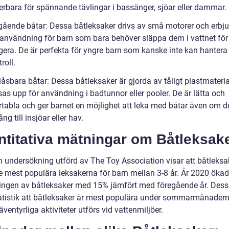
rbara för spännande tävlingar i bassänger, sjöar eller dammar.
vgående båtar: Dessa båtleksaker drivs av små motorer och erbju
 användning för barn som bara behöver släppa dem i vattnet för 
gera. De är perfekta för yngre barn som kanske inte kan hantera
roll.
låsbara båtar: Dessa båtleksaker är gjorda av tåligt plastmateri
as upp för användning i badtunnor eller pooler. De är lätta och
rtabla och ger barnet en möjlighet att leka med båtar även om de
ång till insjöar eller hav.
titativa mätningar om Båtleksake
en undersökning utförd av The Toy Association visar att båtleksa
e mest populära leksakerna för barn mellan 3-8 år. År 2020 öka
ningen av båtleksaker med 15% jämfört med föregående år. Des
tatistik att båtleksaker är mest populära under sommarmånader
entyrliga aktiviteter utförs vid vattenmiljöer.