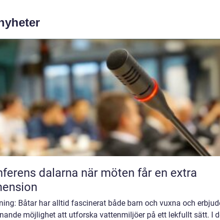
 nyheter
ns dalarna när möten får en extra
mension
ning: Båtar har alltid fascinerat både barn och vuxna och erbjud
ande möjlighet att utforska vattenmiljöer på ett lekfullt sätt. I 