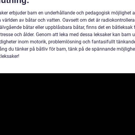
utning:
aker erbjuder barn en underhållande och pedagogisk möjlighet a
a världen av båtar och vatten. Oavsett om det är radiokontroller
jälvgående båtar eller uppblåsbara båtar, finns det en båtleksak f
ntresse och ålder. Genom att leka med dessa leksaker kan barn u
rdigheter inom motorik, problemlösning och fantasifullt tänkand
ång du tänker på båtliv för barn, tänk på de spännande möjlighe
leksaker!