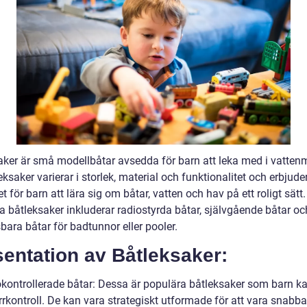
aker är små modellbåtar avsedda för barn att leka med i vattenmi
ksaker varierar i storlek, material och funktionalitet och erbjude
t för barn att lära sig om båtar, vatten och hav på ett roligt sätt.
a båtleksaker inkluderar radiostyrda båtar, självgående båtar oc
ara båtar för badtunnor eller pooler.
entation av Båtleksaker:
okontrollerade båtar: Dessa är populära båtleksaker som barn ka
rrkontroll. De kan vara strategiskt utformade för att vara snabb