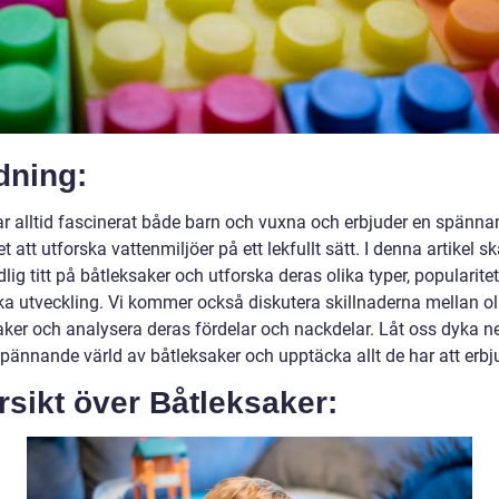
dning:
ar alltid fascinerat både barn och vuxna och erbjuder en spänn
t att utforska vattenmiljöer på ett lekfullt sätt. I denna artikel sk
lig titt på båtleksaker och utforska deras olika typer, popularite
ska utveckling. Vi kommer också diskutera skillnaderna mellan ol
aker och analysera deras fördelar och nackdelar. Låt oss dyka ne
pännande värld av båtleksaker och upptäcka allt de har att erbj
sikt över Båtleksaker: