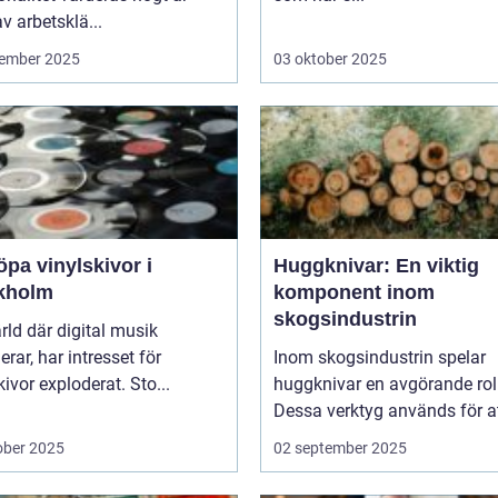
av arbetsklä...
ember 2025
03 oktober 2025
öpa vinylskivor i
Huggknivar: En viktig
kholm
komponent inom
skogsindustrin
ärld där digital musik
rar, har intresset för
Inom skogsindustrin spelar
kivor exploderat. Sto...
huggknivar en avgörande roll
Dessa verktyg används för at
ober 2025
02 september 2025