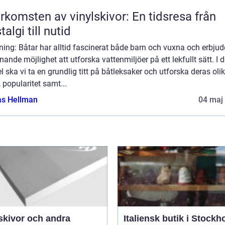
rkomsten av vinylskivor: En tidsresa från
talgi till nutid
ning: Båtar har alltid fascinerat både barn och vuxna och erbjud
ande möjlighet att utforska vattenmiljöer på ett lekfullt sätt. I 
el ska vi ta en grundlig titt på båtleksaker och utforska deras oli
, popularitet samt...
as Hellman
04 maj
skivor och andra
Italiensk butik i Stockh