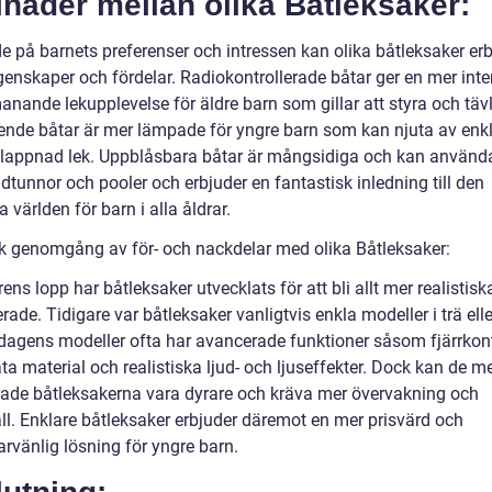
lnader mellan olika Båtleksaker:
e på barnets preferenser och intressen kan olika båtleksaker er
genskaper och fördelar. Radiokontrollerade båtar ger en mer inte
nande lekupplevelse för äldre barn som gillar att styra och tävl
ende båtar är mer lämpade för yngre barn som kan njuta av enk
lappnad lek. Uppblåsbara båtar är mångsidiga och kan använda
tunnor och pooler och erbjuder en fantastisk inledning till den
 världen för barn i alla åldrar.
sk genomgång av för- och nackdelar med olika Båtleksaker:
ens lopp har båtleksaker utvecklats för att bli allt mer realistis
erade. Tidigare var båtleksaker vanligtvis enkla modeller i trä elle
agens modeller ofta har avancerade funktioner såsom fjärrkontr
ta material och realistiska ljud- och ljuseffekter. Dock kan de m
ade båtleksakerna vara dyrare och kräva mer övervakning och
ll. Enklare båtleksaker erbjuder däremot en mer prisvärd och
rvänlig lösning för yngre barn.