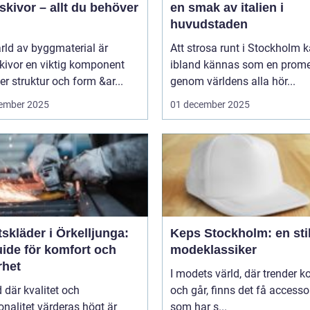
kivor – allt du behöver
en smak av italien i
huvudstaden
ärld av byggmaterial är
Att strosa runt i Stockholm 
kivor en viktig komponent
ibland kännas som en prom
r struktur och form &ar...
genom världens alla hör...
ember 2025
01 december 2025
skläder i Örkelljunga:
Keps Stockholm: en stil
uide för komfort och
modeklassiker
rhet
I modets värld, där trender 
id där kvalitet och
och går, finns det få accesso
onalitet värderas högt är
som har s...