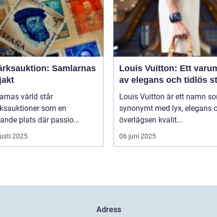
ärksauktion: Samlarnas
Louis Vuitton: Ett varu
jakt
av elegans och tidlös st
arnas värld står
Louis Vuitton är ett namn s
rksauktioner som en
synonymt med lyx, elegans 
nde plats där passio...
överlägsen kvalit...
usti 2025
06 juni 2025
Adress