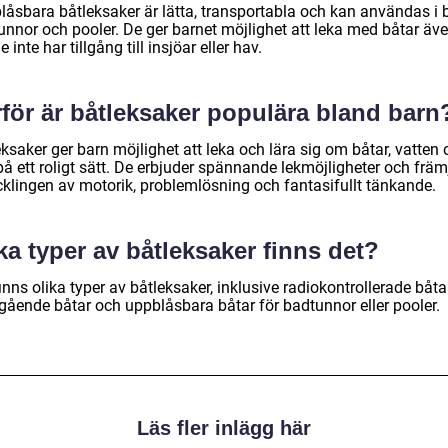
låsbara båtleksaker är lätta, transportabla och kan användas i
unnor och pooler. De ger barnet möjlighet att leka med båtar äv
 inte har tillgång till insjöar eller hav.
för är båtleksaker populära bland barn
ksaker ger barn möjlighet att leka och lära sig om båtar, vatten
å ett roligt sätt. De erbjuder spännande lekmöjligheter och främ
cklingen av motorik, problemlösning och fantasifullt tänkande.
ka typer av båtleksaker finns det?
inns olika typer av båtleksaker, inklusive radiokontrollerade båtar
vgående båtar och uppblåsbara båtar för badtunnor eller pooler.
Läs fler inlägg här