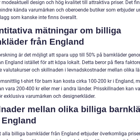
 modeaktuell design och hög kvalitet till attraktiva priser. Det fi
indre kända varumärken och oberoende butiker som erbjuder u
lagg som kanske inte finns överallt.
titativa mätningar om billiga
nkläder från England
orskning är det möjligt att spara upp till 50% på barnkläder geno
n England istället för att köpa lokalt. Detta beror på flera faktore
e valutakurser och skillnaden i levnadskostnader mellan olika lä
snittlig t-shirt för barn kan kosta cirka 100-200 kr i England, 
an vara 200-400 kr eller mer i andra länder. Prisskillnaden kan v
för exklusiva varumärken och designerkläder.
lnader mellan olika billiga barnkl
n England
t alla billiga barnkläder från England erbjuder överkomliga priser