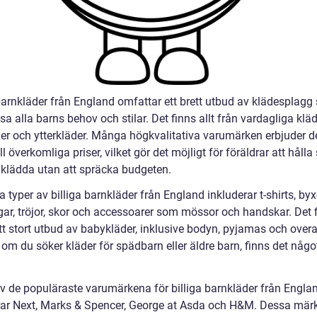
 barnkläder från England omfattar ett brett utbud av klädesplag
a alla barns behov och stilar. Det finns allt från vardagliga kläde
der och ytterkläder. Många högkvalitativa varumärken erbjuder 
ill överkomliga priser, vilket gör det möjligt för föräldrar att hålla
lklädda utan att spräcka budgeten.
 typer av billiga barnkläder från England inkluderar t-shirts, byx
gar, tröjor, skor och accessoarer som mössor och handskar. Det 
t stort utbud av babykläder, inklusive bodyn, pyjamas och overal
om du söker kläder för spädbarn eller äldre barn, finns det någo
v de populäraste varumärkena för billiga barnkläder från Engla
rar Next, Marks & Spencer, George at Asda och H&M. Dessa mär