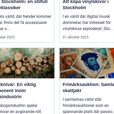
Stockholm: en stilfull
Att köpa vinylskivor i
klassiker
Stockholm
ts värld, där trender kommer
I en värld där digital musik
r, finns det få accessoarer
dominerar, har intresset för
r s...
vinylskivor exploderat. Sto...
ober 2025
01 oktober 2025
knivar: En viktig
Frimärksauktion: Saml
onent inom
skattjakt
sindustrin
I samlarnas värld står
skogsindustrin spelar
frimärksauktioner som en
ivar en avgörande roll.
spännande plats där passio..