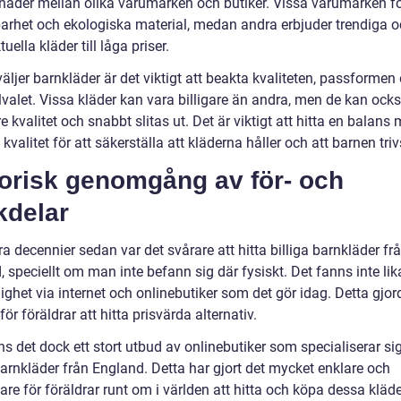
llnader mellan olika varumärken och butiker. Vissa varumärken f
barhet och ekologiska material, medan andra erbjuder trendiga 
ella kläder till låga priser.
äljer barnkläder är det viktigt att beakta kvaliteten, passformen
lvalet. Vissa kläder kan vara billigare än andra, men de kan ock
 kvalitet och snabbt slitas ut. Det är viktigt att hitta en balans 
 kvalitet för att säkerställa att kläderna håller och att barnen tri
torisk genomgång av för- och
kdelar
a decennier sedan var det svårare att hitta billiga barnkläder fr
 speciellt om man inte befann sig där fysiskt. Det fanns inte lik
lighet via internet och onlinebutiker som det gör idag. Detta gjor
för föräldrar att hitta prisvärda alternativ.
ns det dock ett stort utbud av onlinebutiker som specialiserar si
barnkläder från England. Detta har gjort det mycket enklare och
e för föräldrar runt om i världen att hitta och köpa dessa kläde