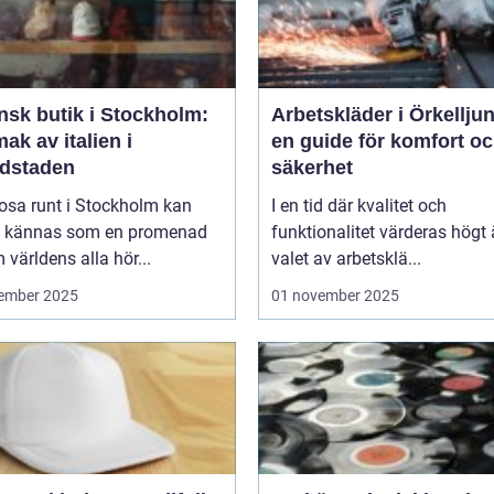
ensk butik i Stockholm:
Arbetskläder i Örkellju
ak av italien i
en guide för komfort o
dstaden
säkerhet
rosa runt i Stockholm kan
I en tid där kvalitet och
d kännas som en promenad
funktionalitet värderas högt 
världens alla hör...
valet av arbetsklä...
ember 2025
01 november 2025