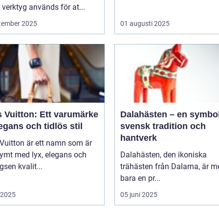
verktyg används för at...
tember 2025
01 augusti 2025
 Vuitton: Ett varumärke
Dalahästen – en symbol
egans och tidlös stil
svensk tradition och
hantverk
Vuitton är ett namn som är
ymt med lyx, elegans och
Dalahästen, den ikoniska
gsen kvalit...
trähästen från Dalarna, är m
bara en pr...
i 2025
05 juni 2025