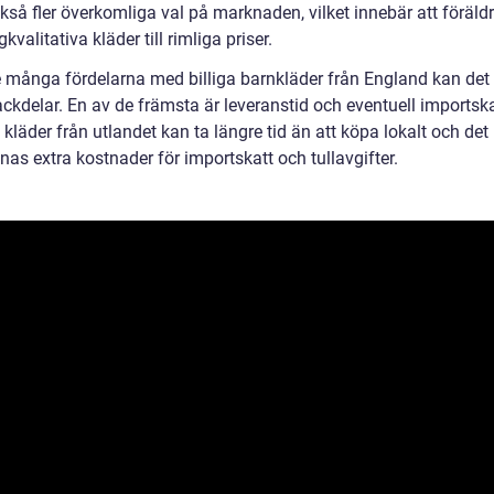
kså fler överkomliga val på marknaden, vilket innebär att föräld
gkvalitativa kläder till rimliga priser.
e många fördelarna med billiga barnkläder från England kan det
ckdelar. En av de främsta är leveranstid och eventuell importska
 kläder från utlandet kan ta längre tid än att köpa lokalt och det
nas extra kostnader för importskatt och tullavgifter.