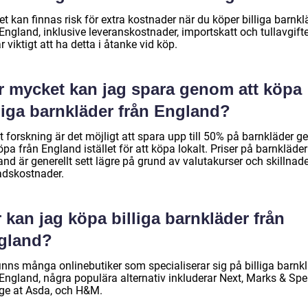
et kan finnas risk för extra kostnader när du köper billiga barnkl
England, inklusive leveranskostnader, importskatt och tullavgifte
r viktigt att ha detta i åtanke vid köp.
r mycket kan jag spara genom att köpa
liga barnkläder från England?
t forskning är det möjligt att spara upp till 50% på barnkläder 
öpa från England istället för att köpa lokalt. Priser på barnkläder
nd är generellt sett lägre på grund av valutakurser och skillnade
adskostnader.
 kan jag köpa billiga barnkläder från
gland?
finns många onlinebutiker som specialiserar sig på billiga barnk
 England, några populära alternativ inkluderar Next, Marks & Spe
ge at Asda, och H&M.