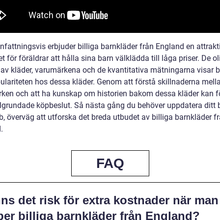
attningsvis erbjuder billiga barnkläder från England en attrakt
t för föräldrar att hålla sina barn välklädda till låga priser. De ol
 av kläder, varumärkena och de kvantitativa mätningarna visar 
ulariteten hos dessa kläder. Genom att förstå skillnaderna mella
ken och att ha kunskap om historien bakom dessa kläder kan f
älgrundade köpbeslut. Så nästa gång du behöver uppdatera ditt 
, överväg att utforska det breda utbudet av billiga barnkläder f
.
FAQ
ns det risk för extra kostnader när man
er billiga barnkläder från England?