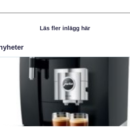
Läs fler inlägg här
 nyheter