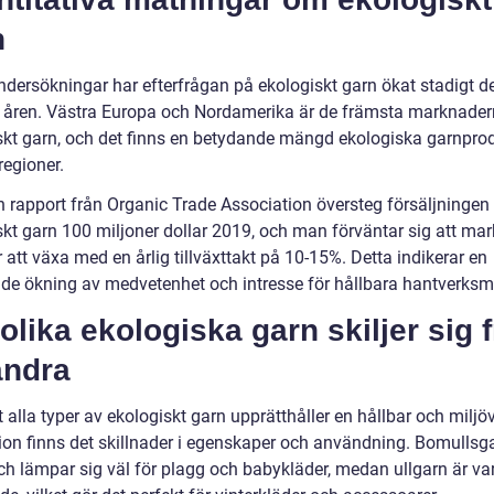
n
undersökningar har efterfrågan på ekologiskt garn ökat stadigt d
 åren. Västra Europa och Nordamerika är de främsta marknader
skt garn, och det finns en betydande mängd ekologiska garnpro
regioner.
en rapport från Organic Trade Association översteg försäljningen
skt garn 100 miljoner dollar 2019, och man förväntar sig att ma
att växa med en årlig tillväxttakt på 10-15%. Detta indikerar en
de ökning av medvetenhet och intresse för hållbara hantverksma
olika ekologiska garn skiljer sig 
andra
t alla typer av ekologiskt garn upprätthåller en hållbar och miljö
ion finns det skillnader i egenskaper och användning. Bomullsga
ch lämpar sig väl för plagg och babykläder, medan ullgarn är v