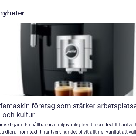
 nyheter
femaskin företag som stärker arbetsplats
a och kultur
giskt garn: En hållbar och miljövänlig trend inom textilt hantver
duktion: Inom textilt hantverk har det blivit alltmer vanligt att väl