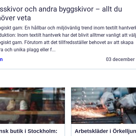
sskivor och andra byggskivor – allt du
över veta
giskt garn: En hållbar och miljövänlig trend inom textilt hantver
duktion: Inom textilt hantverk har det blivit alltmer vanligt att väl
giskt garn. Förutom att det tillfredsställer behovet av att skapa
a och unika plagg eller f...
n
03 december
ensk butik i Stockholm:
Arbetskläder i Örkellju