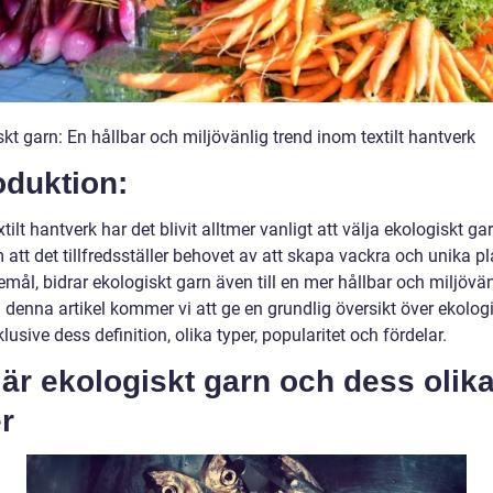
kt garn: En hållbar och miljövänlig trend inom textilt hantverk
oduktion:
tilt hantverk har det blivit alltmer vanligt att välja ekologiskt gar
att det tillfredsställer behovet av att skapa vackra och unika p
remål, bidrar ekologiskt garn även till en mer hållbar och miljövän
. I denna artikel kommer vi att ge en grundlig översikt över ekolog
klusive dess definition, olika typer, popularitet och fördelar.
är ekologiskt garn och dess olik
r