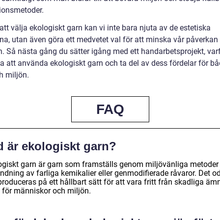
ionsmetoder.
t välja ekologiskt garn kan vi inte bara njuta av de estetiska
rna, utan även göra ett medvetet val för att minska vår påverkan
n. Så nästa gång du sätter igång med ett handarbetsprojekt, varf
a att använda ekologiskt garn och ta del av dess fördelar för bå
h miljön.
FAQ
d är ekologiskt garn?
ogiskt garn är garn som framställs genom miljövänliga metoder
ndning av farliga kemikalier eller genmodifierade råvaror. Det o
roduceras på ett hållbart sätt för att vara fritt från skadliga äm
 för människor och miljön.