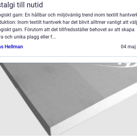
talgi till nutid
giskt garn: En hållbar och miljövänlig trend inom textilt hantver
duktion: Inom textilt hantverk har det blivit alltmer vanligt att väl
giskt garn. Förutom att det tillfredsställer behovet av att skapa
a och unika plagg eller f...
as Hellman
04 maj