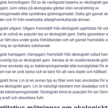
gisk bomullsgarn: Ett av de vanligaste typerna av ekologiskt gar
garn, som odlas på ekologiska gårdar utan användning av
ingsmedel eller syntetiska gödningsmedel. Detta gör garnet 
en och fri från eventuella allergiframkallande ämnen.
giskt ullgarn: Ullgarn framställt från ekologiskt uppfödda får oc
r är också en populär typ av ekologiskt garn. Detta garanterar a
ar fått leva under goda förhållanden och att garnet framställs u
ing av syntetiska substanser.
ogisk hampgarn: Hampgarn framställt från ekologiskt odlad ha
ovanlig typ av ekologiskt garn. Hampa är en snabbväxande gr
höver använda sig av bekämpningsmedel eller konstgödsel för at
 har en unik textur och är känt för att vara starkt och hållbart.
giskt linne: Lin är en annan typ av fiber som kan användas för a
a ekologiskt garn. Lin är naturligt resistent mot skadedjur och 
inte bekämpningsmedel. Ekologiskt linne är populärt för sin förm
g svalt och absorbera fukt.
titativa mätningar om ekologiskt