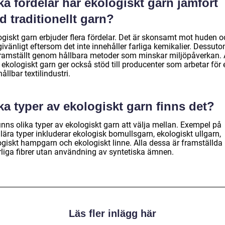
ka fördelar har ekologiskt garn jämfört
 traditionellt garn?
ogiskt garn erbjuder flera fördelar. Det är skonsamt mot huden o
givänligt eftersom det inte innehåller farliga kemikalier. Dessuto
framställt genom hållbara metoder som minskar miljöpåverkan. 
 ekologiskt garn ger också stöd till producenter som arbetar för 
ållbar textilindustri.
ka typer av ekologiskt garn finns det?
inns olika typer av ekologiskt garn att välja mellan. Exempel på
ära typer inkluderar ekologisk bomullsgarn, ekologiskt ullgarn,
ogiskt hampgarn och ekologiskt linne. Alla dessa är framställd
rliga fibrer utan användning av syntetiska ämnen.
Läs fler inlägg här