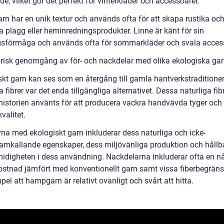
de, vilket gör det perfekt för vinterkläder och accessoarer.
n har en unik textur och används ofta för att skapa rustika oc
a plagg eller heminredningsprodukter. Linne är känt för sin
sförmåga och används ofta för sommarkläder och svala access
orisk genomgång av för- och nackdelar med olika ekologiska ga
skt garn kan ses som en återgång till gamla hantverkstraditioner
a fibrer var det enda tillgängliga alternativet. Dessa naturliga fib
istorien använts för att producera vackra handvävda tyger och 
valitet.
rna med ekologiskt garn inkluderar dess naturliga och icke-
framkallande egenskaper, dess miljövänliga produktion och hållb
idigheten i dess användning. Nackdelarna inkluderar ofta en n
ostnad jämfört med konventionellt garn samt vissa fiberbegräns
mpel att hampgarn är relativt ovanligt och svårt att hitta.