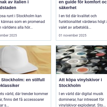
ak av italien i
en guide för komfort o
dstaden
säkerhet
rosa runt i Stockholm kan
I en tid där kvalitet och
d kännas som en promenad
funktionalitet värderas högt 
världens alla hör...
valet av arbetsklä...
ember 2025
01 november 2025
Stockholm: en stilfull
Att köpa vinylskivor i
klassiker
Stockholm
ts värld, där trender kommer
I en värld där digital musik
r, finns det få accessoarer
dominerar, har intresset för
r s...
vinylskivor exploderat. Sto...