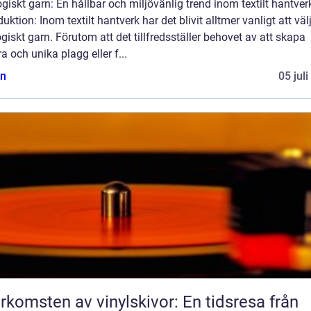
giskt garn: En hållbar och miljövänlig trend inom textilt hantver
duktion: Inom textilt hantverk har det blivit alltmer vanligt att väl
giskt garn. Förutom att det tillfredsställer behovet av att skapa
a och unika plagg eller f...
n
05 jul
rkomsten av vinylskivor: En tidsresa från