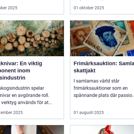
ober 2025
01 oktober 2025
knivar: En viktig
Frimärksauktion: Saml
onent inom
skattjakt
sindustrin
I samlarnas värld står
skogsindustrin spelar
frimärksauktioner som en
ivar en avgörande roll.
spännande plats där passio..
verktyg används för at...
tember 2025
01 augusti 2025