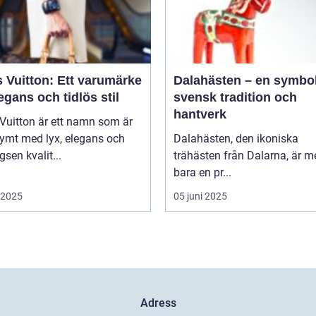
 Vuitton: Ett varumärke
Dalahästen – en symbol
egans och tidlös stil
svensk tradition och
hantverk
Vuitton är ett namn som är
ymt med lyx, elegans och
Dalahästen, den ikoniska
gsen kvalit...
trähästen från Dalarna, är m
bara en pr...
i 2025
05 juni 2025
Adress