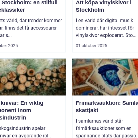
Stockholm: en stilfull
Att köpa vinylskivor i
klassiker
Stockholm
ts värld, där trender kommer
I en värld där digital musik
r, finns det få accessoarer
dominerar, har intresset för
r s...
vinylskivor exploderat. Sto...
ober 2025
01 oktober 2025
knivar: En viktig
Frimärksauktion: Saml
onent inom
skattjakt
sindustrin
I samlarnas värld står
skogsindustrin spelar
frimärksauktioner som en
ivar en avgörande roll.
spännande plats där passio..