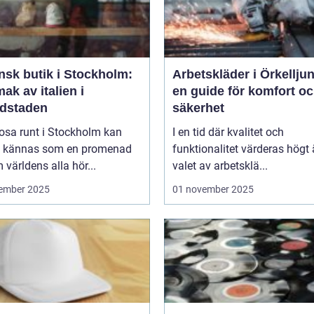
ensk butik i Stockholm:
Arbetskläder i Örkellju
ak av italien i
en guide för komfort o
dstaden
säkerhet
rosa runt i Stockholm kan
I en tid där kvalitet och
d kännas som en promenad
funktionalitet värderas högt 
världens alla hör...
valet av arbetsklä...
ember 2025
01 november 2025