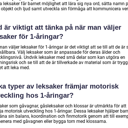
 leksaker får barnet möjlighet att lära sig nya ord, sätta namn 
a objekt och ljud samt utveckla sin förmåga att kommunicera ver
 är viktigt att tänka på när man väljer
saker för 1-åringar?
an väljer leksaker för 1-åringar är det viktigt att se till att de är
hållbara. Välj leksaker som är anpassade för deras ålder och
cklingsnivå. Undvik leksaker med små delar som kan utgöra en
ingsrisk och se till att de är tillverkade av material som är trygg
t att leka med.
ka typer av leksaker främjar motorisk
veckling hos 1-åringar?
aker som gåvagnar, gåsleksaker och klossar är utmärkta för att
ja motorisk utveckling hos 1-åringar. Dessa leksaker hjälper bar
räna sin balans, koordination och finmotorik genom att till exem
enera med gåvagnen eller bygga torn med klossarna.