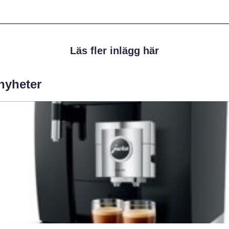
Läs fler inlägg här
 nyheter