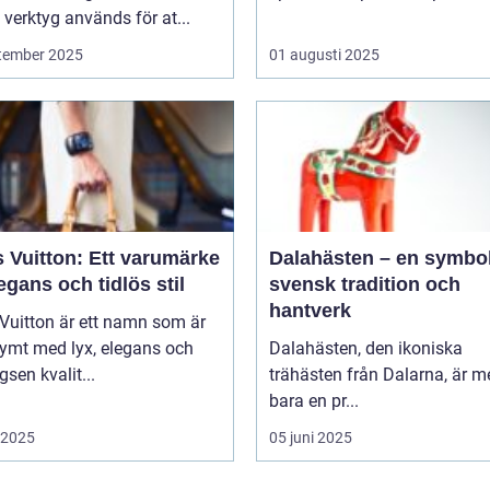
verktyg används för at...
tember 2025
01 augusti 2025
 Vuitton: Ett varumärke
Dalahästen – en symbol
egans och tidlös stil
svensk tradition och
hantverk
Vuitton är ett namn som är
ymt med lyx, elegans och
Dalahästen, den ikoniska
gsen kvalit...
trähästen från Dalarna, är m
bara en pr...
i 2025
05 juni 2025