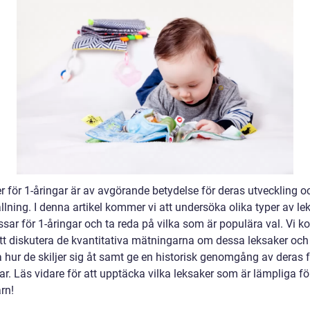
r för 1-åringar är av avgörande betydelse för deras utveckling o
lning. I denna artikel kommer vi att undersöka olika typer av le
sar för 1-åringar och ta reda på vilka som är populära val. Vi 
tt diskutera de kvantitativa mätningarna om dessa leksaker och
 hur de skiljer sig åt samt ge en historisk genomgång av deras f
r. Läs vidare för att upptäcka vilka leksaker som är lämpliga för
rn!