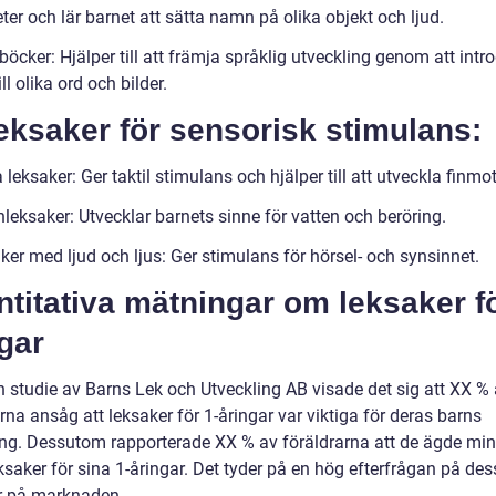
ter och lär barnet att sätta namn på olika objekt och ljud.
böcker: Hjälper till att främja språklig utveckling genom att intr
ill olika ord och bilder.
eksaker för sensorisk stimulans:
leksaker: Ger taktil stimulans och hjälper till att utveckla finmot
leksaker: Utvecklar barnets sinne för vatten och beröring.
er med ljud och ljus: Ger stimulans för hörsel- och synsinnet.
titativa mätningar om leksaker fö
gar
en studie av Barns Lek och Utveckling AB visade det sig att XX %
rna ansåg att leksaker för 1-åringar var viktiga för deras barns
ing. Dessutom rapporterade XX % av föräldrarna att de ägde min
ksaker för sina 1-åringar. Det tyder på en hög efterfrågan på de
r på marknaden.