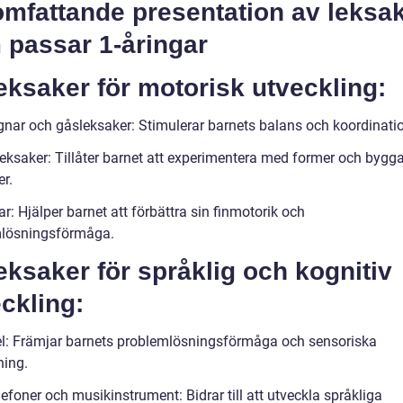
omfattande presentation av leksa
 passar 1-åringar
eksaker för motorisk utveckling:
nar och gåsleksaker: Stimulerar barnets balans och koordinati
eksaker: Tillåter barnet att experimentera med former och bygg
er.
r: Hjälper barnet att förbättra sin finmotorik och
lösningsförmåga.
eksaker för språklig och kognitiv
ckling:
l: Främjar barnets problemlösningsförmåga och sensoriska
ning.
efoner och musikinstrument: Bidrar till att utveckla språkliga