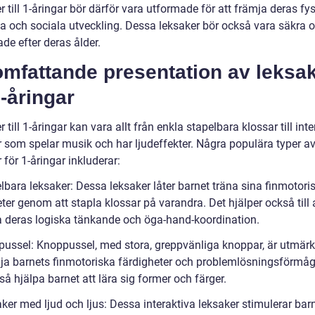
 till 1-åringar bör därför vara utformade för att främja deras fys
va och sociala utveckling. Dessa leksaker bör också vara säkra 
de efter deras ålder.
omfattande presentation av leksa
 1-åringar
 till 1-åringar kan vara allt från enkla stapelbara klossar till int
r som spelar musik och har ljudeffekter. Några populära typer a
 för 1-åringar inkluderar:
lbara leksaker: Dessa leksaker låter barnet träna sina finmotori
ter genom att stapla klossar på varandra. Det hjälper också till 
a deras logiska tänkande och öga-hand-koordination.
pussel: Knoppussel, med stora, greppvänliga knoppar, är utmärk
mja barnets finmotoriska färdigheter och problemlösningsförmå
å hjälpa barnet att lära sig former och färger.
ker med ljud och ljus: Dessa interaktiva leksaker stimulerar bar