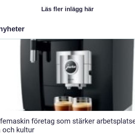
Läs fler inlägg här
 nyheter
femaskin företag som stärker arbetsplats
a och kultur