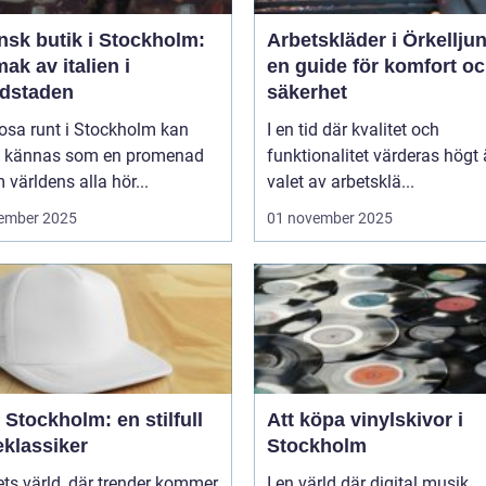
ensk butik i Stockholm:
Arbetskläder i Örkellju
ak av italien i
en guide för komfort o
dstaden
säkerhet
rosa runt i Stockholm kan
I en tid där kvalitet och
d kännas som en promenad
funktionalitet värderas högt 
världens alla hör...
valet av arbetsklä...
ember 2025
01 november 2025
Stockholm: en stilfull
Att köpa vinylskivor i
klassiker
Stockholm
ts värld, där trender kommer
I en värld där digital musik