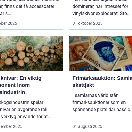
r, finns det få accessoarer
dominerar, har intresset för
r s...
vinylskivor exploderat. Sto...
ober 2025
01 oktober 2025
knivar: En viktig
Frimärksauktion: Saml
onent inom
skattjakt
sindustrin
I samlarnas värld står
skogsindustrin spelar
frimärksauktioner som en
ivar en avgörande roll.
spännande plats där passio..
verktyg används för at...
tember 2025
01 augusti 2025