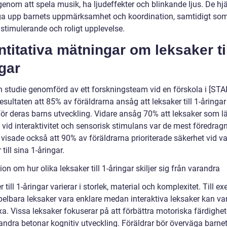
enom att spela musik, ha ljudeffekter och blinkande ljus. De hjäl
ga upp barnets uppmärksamhet och koordination, samtidigt som
 stimulerande och roligt upplevelse.
titativa mätningar om leksaker til
gar
en studie genomförd av ett forskningsteam vid en förskola i [STA
esultaten att 85% av föräldrarna ansåg att leksaker till 1-åringar
 för deras barns utveckling. Vidare ansåg 70% att leksaker som l
t vid interaktivitet och sensorisk stimulans var de mest föredrag
visade också att 90% av föräldrarna prioriterade säkerhet vid va
 till sina 1-åringar.
on om hur olika leksaker till 1-åringar skiljer sig från varandra
 till 1-åringar varierar i storlek, material och komplexitet. Till e
pelbara leksaker vara enklare medan interaktiva leksaker kan va
a. Vissa leksaker fokuserar på att förbättra motoriska färdighet
ndra betonar kognitiv utveckling. Föräldrar bör överväga barne