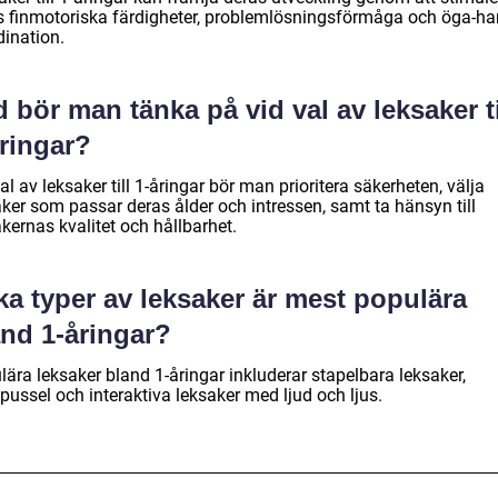
s finmotoriska färdigheter, problemlösningsförmåga och öga-ha
dination.
 bör man tänka på vid val av leksaker ti
åringar?
al av leksaker till 1-åringar bör man prioritera säkerheten, välja
aker som passar deras ålder och intressen, samt ta hänsyn till
kernas kvalitet och hållbarhet.
ka typer av leksaker är mest populära
and 1-åringar?
ära leksaker bland 1-åringar inkluderar stapelbara leksaker,
pussel och interaktiva leksaker med ljud och ljus.