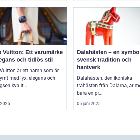
 Vuitton: Ett varumärke
Dalahästen – en symbol
egans och tidlös stil
svensk tradition och
hantverk
Vuitton är ett namn som är
ymt med lyx, elegans och
Dalahästen, den ikoniska
gsen kvalit...
trähästen från Dalarna, är m
bara en pr...
i 2025
05 juni 2025