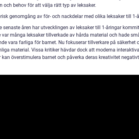
n och behov för att välja rätt typ av leksaker.
risk genomgång av för- och nackdelar med olika leksaker till 1-å
 senaste åren har utvecklingen av leksaker till 1-åringar kommit
e var många leksaker tillverkade av hårda material och hade små
e vara farliga för barnet. Nu fokuserar tillverkare på säkerhet 
liga material. Vissa kritiker hävdar dock att moderna interaktiv
 kan överstimulera barnet och påverka deras kreativitet negativt