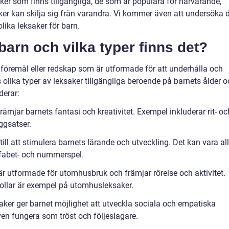
ksaker som finns tillgängliga, de som är populära för närvarande,
ker kan skilja sig från varandra. Vi kommer även att undersöka 
lika leksaker för barn.
 barn och vilka typer finns det?
 föremål eller redskap som är utformade för att underhålla och
ns olika typer av leksaker tillgängliga beroende på barnets ålder 
derar:
rämjar barnets fantasi och kreativitet. Exempel inkluderar rit- oc
ggsatser.
till att stimulera barnets lärande och utveckling. Det kan vara all
alfabet- och nummerspel.
r utformade för utomhusbruk och främjar rörelse och aktivitet.
bollar är exempel på utomhusleksaker.
aker ger barnet möjlighet att utveckla sociala och empatiska
ven fungera som tröst och följeslagare.