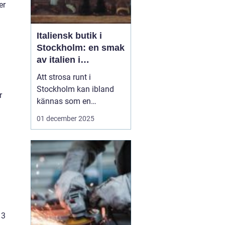
er
Italiensk butik i
Stockholm: en smak
av italien i
huvudstaden
Att strosa runt i
Stockholm kan ibland
r
kännas som en
promenad genom
01 december 2025
världens alla hörn.
Kultur, smaker och stil
från olika länder smälter
samman och skapar en
unik atmosfär i Sveriges
huvudstad. För den som
&a...
 3