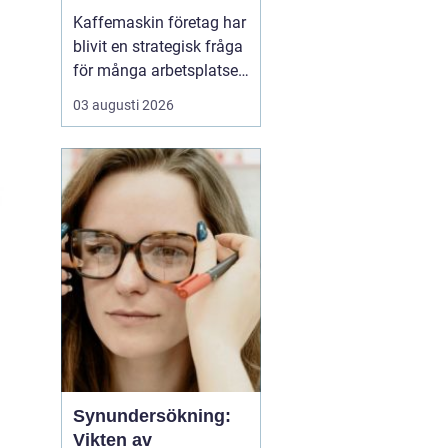
och kultur
Kaffemaskin företag har
blivit en strategisk fråga
för många arbetsplatser,
inte bara en praktisk
03 augusti 2026
detalj i fikarummet.
Många företag ser i dag
kaffet som en del av sin
kultur, sin
attraktionskraft som
arbetsgivare och sin
vardagliga effektivitet.
En ...
Synundersökning:
Vikten av