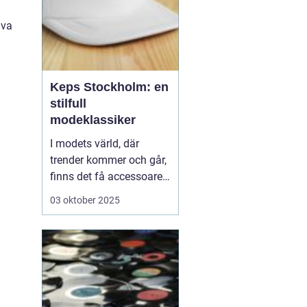
äva
Keps Stockholm: en
stilfull
modeklassiker
I modets värld, där
trender kommer och går,
finns det få accessoarer
som har stått emot
03 oktober 2025
tidens gång som kepsen.
Från funktionell
sportutrustning till en
stilmarkör, kepsar finns
överallt och Stockholm...