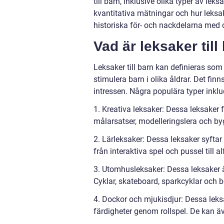
till barn, inklusive olika typer av le
kvantitativa mätningar och hur leksa
historiska för- och nackdelarna med o
Vad är leksaker till
Leksaker till barn kan definieras som
stimulera barn i olika åldrar. Det fin
intressen. Några populära typer inklu
1. Kreativa leksaker: Dessa leksaker f
målarsatser, modelleringslera och by
2. Lärleksaker: Dessa leksaker syftar 
från interaktiva spel och pussel till 
3. Utomhusleksaker: Dessa leksaker ä
Cyklar, skateboard, sparkcyklar och 
4. Dockor och mjukisdjur: Dessa leks
färdigheter genom rollspel. De kan ä