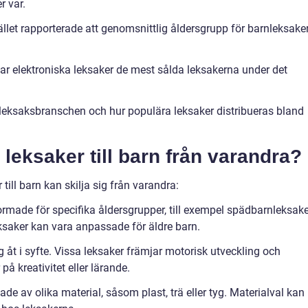
r var.
ället rapporterade att genomsnittlig åldersgrupp för barnleksake
var elektroniska leksaker de mest sålda leksakerna under det
 leksaksbranschen och hur populära leksaker distribueras bland
a leksaker till barn från varandra?
 till barn kan skilja sig från varandra:
formade för specifika åldersgrupper, till exempel spädbarnleksak
eksaker kan vara anpassade för äldre barn.
g åt i syfte. Vissa leksaker främjar motorisk utveckling och
å kreativitet eller lärande.
kade av olika material, såsom plast, trä eller tyg. Materialval kan