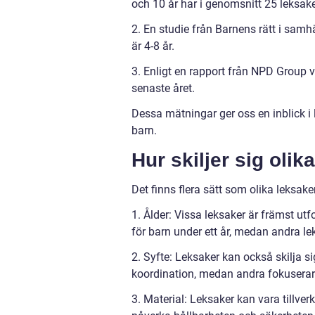
och 10 år har i genomsnitt 25 leksake
2. En studie från Barnens rätt i samh
är 4-8 år.
3. Enligt en rapport från NPD Group 
senaste året.
Dessa mätningar ger oss en inblick i
barn.
Hur skiljer sig olik
Det finns flera sätt som olika leksaker
1. Ålder: Vissa leksaker är främst ut
för barn under ett år, medan andra l
2. Syfte: Leksaker kan också skilja si
koordination, medan andra fokuserar p
3. Material: Leksaker kan vara tillver