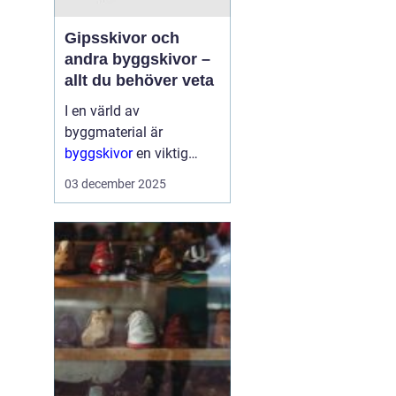
Gipsskivor och
andra byggskivor –
allt du behöver veta
I en värld av
byggmaterial är
byggskivor
en viktig
komponent som ger
03 december 2025
struktur och form åt alla
typer av konstruktioner.
De är mångsidiga, hå...