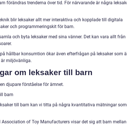
barn förändras trenderna över tid. För närvarande är några leksak
ik blir leksaker allt mer interaktiva och kopplade till digitala
saker och programmeringskit för barn.
samla och byta leksaker med sina vänner. Det kan vara allt från
soarer.
 på hållbar konsumtion ökar även efterfrågan på leksaker som ä
 är miljövänliga.
gar om leksaker till barn
en djupare förståelse för ämnet.
ll barn
eksaker till barn kan vi titta på några kvantitativa mätningar som
l Association of Toy Manufacturers visar det sig att barn mellan