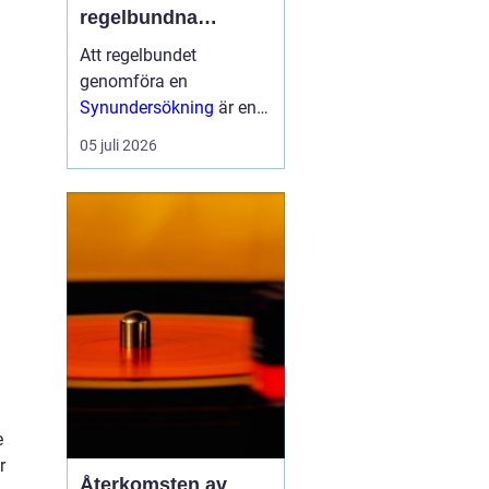
regelbundna
undersökningar för
Att regelbundet
god ögonhälsa
genomföra en
Synundersökning
är en
viktig del av att bevara
05 juli 2026
en god ögonhälsa.
Genom att upptäcka
eventuella synfel i tid
och undersöka ögonens
...
e
r
Återkomsten av