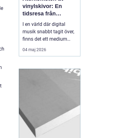
vinylskivor: En
de
tidsresa från
nostalgi till nutid
I en värld där digital
musik snabbt tagit över,
finns det ett medium
som fortsätter att
och
04 maj 2026
fascinera: vinylskivor.
Trots att de en gång
h
närapå försvann, har de
återigen blivit populära
bland båd...
t