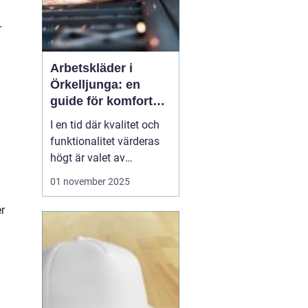
r
Arbetskläder i
Örkelljunga: en
guide för komfort
och säkerhet
I en tid där kvalitet och
funktionalitet värderas
högt är valet av
arbetskläder en viktig del
01 november 2025
av en säker och effektiv
arbetsmiljö.
Arbetskläder
er
&...