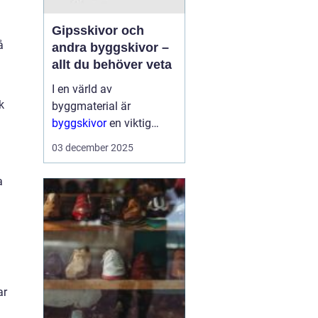
g
Gipsskivor och
å
andra byggskivor –
allt du behöver veta
I en värld av
k
byggmaterial är
byggskivor
en viktig
komponent som ger
03 december 2025
struktur och form åt alla
typer av konstruktioner.
a
De är mångsidiga, hå...
ar