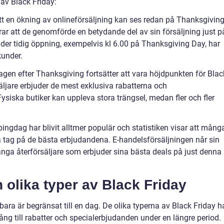
 av Black Friday:
 att en ökning av onlineförsäljning kan ses redan på Thanksgivin
ar att de genomförde en betydande del av sin försäljning just p
der tidig öppning, exempelvis kl 6.00 på Thanksgiving Day, har
under.
dagen efter Thanksgiving fortsätter att vara höjdpunkten för Blac
äljare erbjuder de mest exklusiva rabatterna och
siska butiker kan uppleva stora trängsel, medan fler och fler
gdag har blivit alltmer populär och statistiken visar att mång
få tag på de bästa erbjudandena. E-handelsförsäljningen når sin
a återförsäljare som erbjuder sina bästa deals på just denna
 olika typer av Black Friday
e bara är begränsat till en dag. De olika typerna av Black Friday h
llgång till rabatter och specialerbjudanden under en längre period.