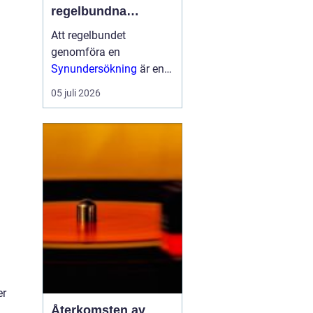
regelbundna
undersökningar för
Att regelbundet
god ögonhälsa
genomföra en
Synundersökning
är en
viktig del av att bevara
05 juli 2026
en god ögonhälsa.
Genom att upptäcka
eventuella synfel i tid
och undersöka ögonens
...
er
Återkomsten av