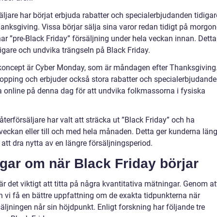
ljare har börjat erbjuda rabatter och specialerbjudanden tidigar
hanksgiving. Vissa börjar sälja sina varor redan tidigt på morgo
 ”pre-Black Friday” försäljning under hela veckan innan. Detta
igare och undvika trängseln på Black Friday.
 koncept är Cyber Monday, som är måndagen efter Thanksgiving
opping och erbjuder också stora rabatter och specialerbjudande
 online på denna dag för att undvika folkmassorna i fysiska
terförsäljare har valt att sträcka ut ”Black Friday” och ha
veckan eller till och med hela månaden. Detta ger kunderna läng
 att dra nytta av en längre försäljningsperiod.
gar om när Black Friday börjar
 är det viktigt att titta på några kvantitativa mätningar. Genom at
kan vi få en bättre uppfattning om de exakta tidpunkterna när
ljningen når sin höjdpunkt. Enligt forskning har följande tre