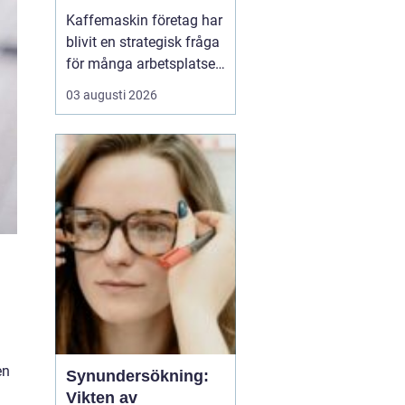
och kultur
Kaffemaskin företag har
blivit en strategisk fråga
för många arbetsplatser,
inte bara en praktisk
03 augusti 2026
detalj i fikarummet.
Många företag ser i dag
kaffet som en del av sin
kultur, sin
attraktionskraft som
arbetsgivare och sin
vardagliga effektivitet.
En ...
en
Synundersökning:
Vikten av