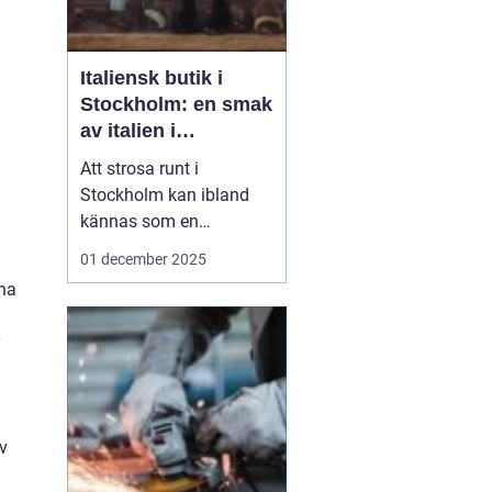
Italiensk butik i
Stockholm: en smak
av italien i
huvudstaden
Att strosa runt i
Stockholm kan ibland
kännas som en
promenad genom
01 december 2025
världens alla hörn.
rna
Kultur, smaker och stil
från olika länder smälter
samman och skapar en
unik atmosfär i Sveriges
huvudstad. För den som
&a...
iv