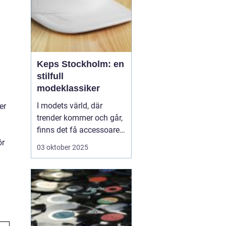
Keps Stockholm: en
stilfull
modeklassiker
I modets värld, där
er
trender kommer och går,
finns det få accessoarer
som har stått emot
ör
03 oktober 2025
tidens gång som kepsen.
Från funktionell
sportutrustning till en
stilmarkör, kepsar finns
överallt och Stockholm...