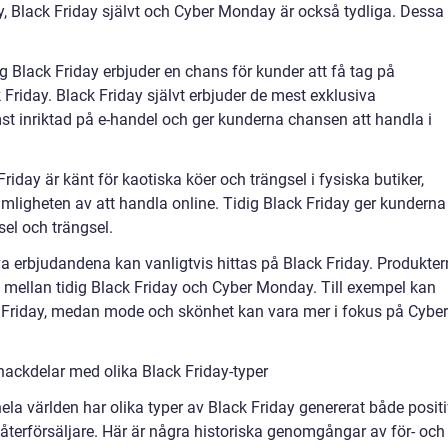
y, Black Friday självt och Cyber Monday är också tydliga. Dessa
g Black Friday erbjuder en chans för kunder att få tag på
Friday. Black Friday självt erbjuder de mest exklusiva
t inriktad på e-handel och ger kunderna chansen att handla i
iday är känt för kaotiska köer och trängsel i fysiska butiker,
igheten av att handla online. Tidig Black Friday ger kunderna
sel och trängsel.
va erbjudandena kan vanligtvis hittas på Black Friday. Produkte
mellan tidig Black Friday och Cyber Monday. Till exempel kan
ck Friday, medan mode och skönhet kan vara mer i fokus på Cyber
ackdelar med olika Black Friday-typer
hela världen har olika typer av Black Friday genererat både posit
återförsäljare. Här är några historiska genomgångar av för- och