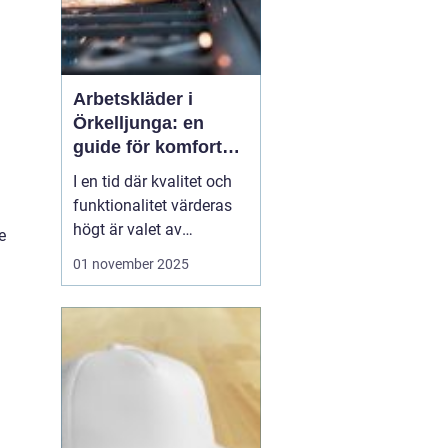
Arbetskläder i
Örkelljunga: en
guide för komfort
och säkerhet
I en tid där kvalitet och
funktionalitet värderas
högt är valet av
e
arbetskläder en viktig del
01 november 2025
av en säker och effektiv
arbetsmiljö.
Arbetskläder
&...