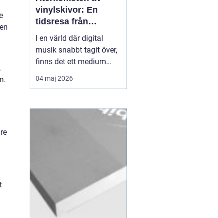
vinylskivor: En
e
tidsresa från
nen
nostalgi till nutid
I en värld där digital
musik snabbt tagit över,
finns det ett medium
.
som fortsätter att
04 maj 2026
n.
fascinera: vinylskivor.
Trots att de en gång
närapå försvann, har de
återigen blivit populära
bland båd...
re
t