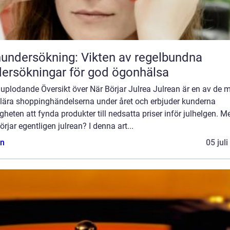
undersökning: Vikten av regelbundna
ersökningar för god ögonhälsa
uplodande Översikt över När Börjar Julrea Julrean är en av de 
lära shoppinghändelserna under året och erbjuder kunderna
gheten att fynda produkter till nedsatta priser inför julhelgen. M
örjar egentligen julrean? I denna art...
n
05 jul