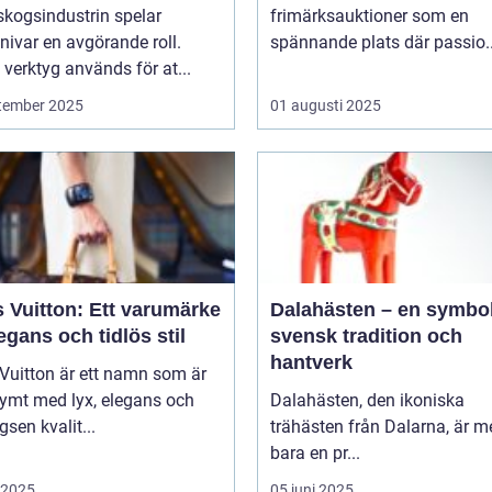
skogsindustrin spelar
frimärksauktioner som en
ivar en avgörande roll.
spännande plats där passio..
verktyg används för at...
tember 2025
01 augusti 2025
 Vuitton: Ett varumärke
Dalahästen – en symbol
egans och tidlös stil
svensk tradition och
hantverk
Vuitton är ett namn som är
ymt med lyx, elegans och
Dalahästen, den ikoniska
gsen kvalit...
trähästen från Dalarna, är m
bara en pr...
i 2025
05 juni 2025