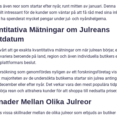
s även reor som startar efter nyår, runt mitten av januari. Denna
ilt intressant för de kunder som väntar på att få råd med sina i
tt ha spenderat mycket pengar under jul- och nyårshelgerna.
ntitativa Mätningar om Julreans
rtdatum
vårt att ge exakta kvantitativa mätningar om när julrean börjar,
variera beroende på land, region och även individuella butikers el
plattformars beslut.
rsökning som genomfördes nyligen av ett forskningsföretag vi
 majoriteten av de undersökta butikerna startar sin julrea anting
december eller efter nyår. Det verkar vara den mest populära tid
börja rean och attrahera kunder för att shoppa till nedsatta priser
nader Mellan Olika Julreor
s vissa skillnader mellan de olika julreor som erbjuds av butiker