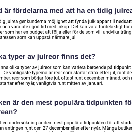
 är fördelarna med att ha en tidig julre
dig julrea ger kunderna möjlighet att fynda julklappar till nedsat
r och vara ute i god tid med inköp. Det kan vara fördelaktigt för 
r som har en budget att följa eller för de som vill undvika träng
stressen som kan uppstå närmare jul.
ka typer av julreor finns det?
inns olika typer av julreor som kan variera beroende på tidpunkt
. De vanligaste typerna är reor som startar strax efter jul, runt d
mber, reor som börjar före jul, oftast runt december månad, och 
tartar efter nyår, vanligtvis runt mitten av januari.
lken är den mest populära tidpunkten fö
lrean?
gt en undersökning är den mest populära tidpunkten för att start
ean antingen runt den 27 december eller efter nyår. Många butike