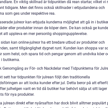
ndlare. En viktig skillnad är tidpunkten då rean startar, vilket vi
nt tidigare. Men det finns också skillnader i erbjudandena och
rna som ges under respektive rea.
aserade julreor kan erbjuda kunderna möjlighet att gå in i butik
läder eller produkter innan de köper dem. De kan också ge kund
et att uppleva en mer personlig shoppingupplevelse.
 sidan kan online-julreor ha ett bredare utbud av produkter och
nden, samt tillgänglighet dygnet runt. Kunden kan shoppa var 
när som helst, och spara tid och pengar genom att undvika köer 
 i butikerna.
sk Genomgång av För- och Nackdelar med Tidpunkterna för Julr
kt sett har tidpunkten för julrean följt den traditionella
föringen av att locka kunder efter jul. Detta beror på att efterf
fter julhelgen varit en tid då butiker har behövt sälja ut sitt lager 
ts för nya produkter.
ta julrean direkt efter nyårsafton har dock blivit alltmer populärt