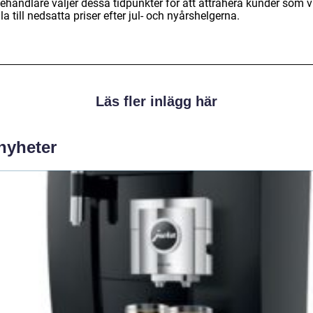
ehandlare väljer dessa tidpunkter för att attrahera kunder som vi
a till nedsatta priser efter jul- och nyårshelgerna.
Läs fler inlägg här
 nyheter