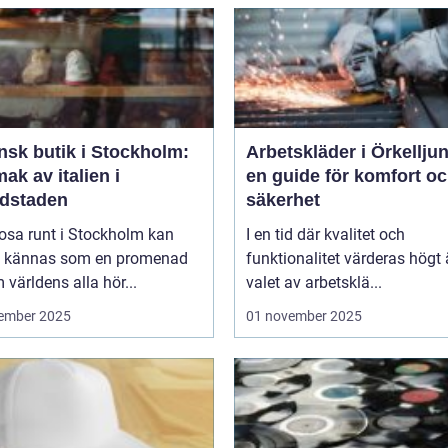
ensk butik i Stockholm:
Arbetskläder i Örkellju
ak av italien i
en guide för komfort o
dstaden
säkerhet
rosa runt i Stockholm kan
I en tid där kvalitet och
d kännas som en promenad
funktionalitet värderas högt 
världens alla hör...
valet av arbetsklä...
ember 2025
01 november 2025