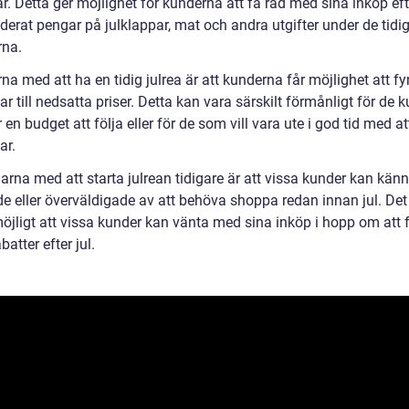
r. Detta ger möjlighet för kunderna att få råd med sina inköp eft
derat pengar på julklappar, mat och andra utgifter under de tidi
rna.
na med att ha en tidig julrea är att kunderna får möjlighet att f
ar till nedsatta priser. Detta kan vara särskilt förmånligt för de 
en budget att följa eller för de som vill vara ute i god tid med a
ar.
rna med att starta julrean tidigare är att vissa kunder kan känn
de eller överväldigade av att behöva shoppa redan innan jul. Det
öjligt att vissa kunder kan vänta med sina inköp i hopp om att 
batter efter jul.