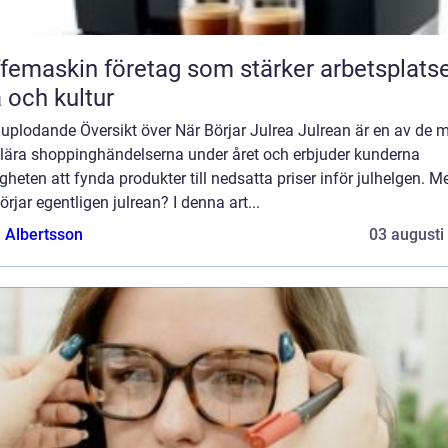
femaskin företag som stärker arbetsplats
a och kultur
uplodande Översikt över När Börjar Julrea Julrean är en av de 
lära shoppinghändelserna under året och erbjuder kunderna
gheten att fynda produkter till nedsatta priser inför julhelgen. M
örjar egentligen julrean? I denna art...
a Albertsson
03 augusti