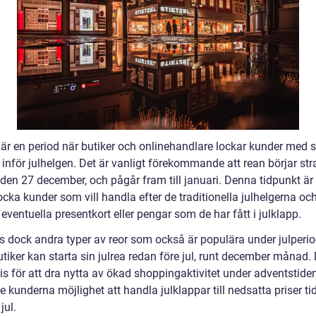
 är en period när butiker och onlinehandlare lockar kunder med s
 inför julhelgen. Det är vanligt förekommande att rean börjar str
t den 27 december, och pågår fram till januari. Denna tidpunkt är
locka kunder som vill handla efter de traditionella julhelgerna oc
 eventuella presentkort eller pengar som de har fått i julklapp.
ns dock andra typer av reor som också är populära under julperi
tiker kan starta sin julrea redan före jul, runt december månad. 
is för att dra nytta av ökad shoppingaktivitet under adventstide
ge kunderna möjlighet att handla julklappar till nedsatta priser ti
jul.