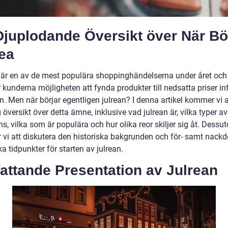
Djuplodande Översikt över När Bö
ea
 är en av de mest populära shoppinghändelserna under året och
 kunderna möjligheten att fynda produkter till nedsatta priser in
n. Men när börjar egentligen julrean? I denna artikel kommer vi a
 översikt över detta ämne, inklusive vad julrean är, vilka typer av
s, vilka som är populära och hur olika reor skiljer sig åt. Dessu
vi att diskutera den historiska bakgrunden och för- samt nackd
a tidpunkter för starten av julrean.
attande Presentation av Julrean