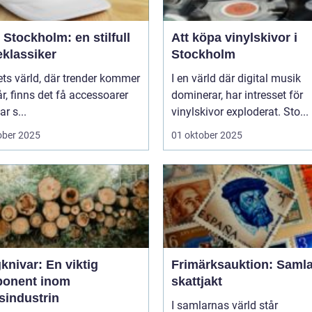
Stockholm: en stilfull
Att köpa vinylskivor i
klassiker
Stockholm
ts värld, där trender kommer
I en värld där digital musik
r, finns det få accessoarer
dominerar, har intresset för
r s...
vinylskivor exploderat. Sto...
ober 2025
01 oktober 2025
knivar: En viktig
Frimärksauktion: Saml
onent inom
skattjakt
sindustrin
I samlarnas värld står