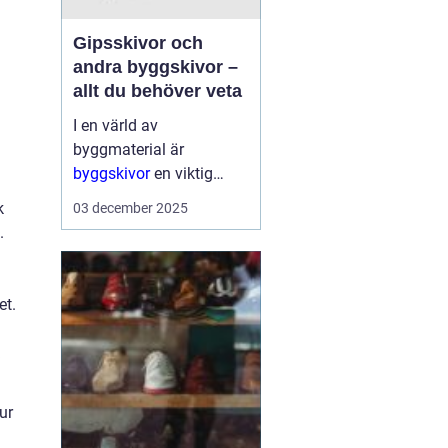
Gipsskivor och
andra byggskivor –
allt du behöver veta
I en värld av
byggmaterial är
byggskivor
en viktig
komponent som ger
k
03 december 2025
struktur och form åt alla
.
typer av konstruktioner.
De är mångsidiga, hå...
et.
ur