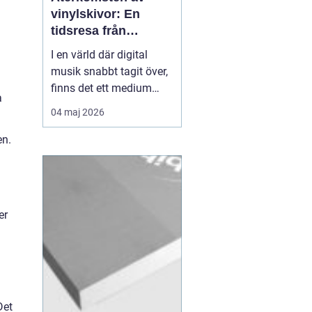
vinylskivor: En
tidsresa från
nostalgi till nutid
I en värld där digital
musik snabbt tagit över,
finns det ett medium
a
som fortsätter att
04 maj 2026
fascinera: vinylskivor.
Trots att de en gång
en.
närapå försvann, har de
återigen blivit populära
bland båd...
er
Det