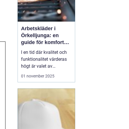
Arbetskläder i
Örkelljunga: en
guide för komfort
och säkerhet
I en tid där kvalitet och
funktionalitet värderas
högt är valet av
arbetskläder en viktig del
01 november 2025
av en säker och effektiv
arbetsmiljö.
Arbetskläder
&...