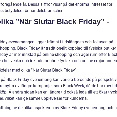
öregående år. Dessa siffror visar på det enorma intresset för
s betydelse för handelsbranschen.
lika ”När Slutar Black Friday” -
riday-evenemangen ligger främst i tidslängden och fokusen på
hopping. Black Friday är traditionellt kopplad till fysiska butiker
ay är mer inriktad på online-shopping och äger rum efter Blac
 en hel vecka och inkluderar både fysiska och online-erbjudanden
delar med olika ”När Slutar Black Friday”
 på Black Friday-evenemang kan variera beroende på perspektiv
ra nytta av längre kampanjer som Black Week, då de har mer tid
köp. Å andra sidan kan en längre tid också leda till ett ökat tryck
r, vilket kan ge sämre upplevelser för kunderna.
tning av de olika aspekterna av Black Friday-evenemang och h