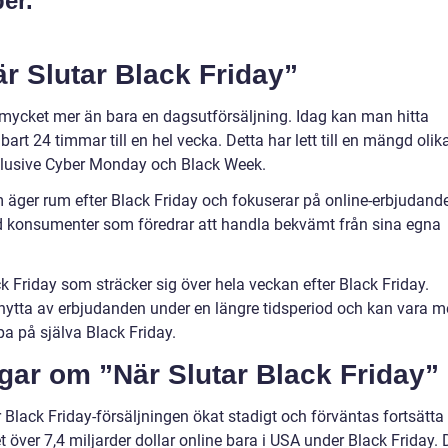
er.
r Slutar Black Friday”
bli mycket mer än bara en dagsutförsäljning. Idag kan man hitta
rt 24 timmar till en hel vecka. Detta har lett till en mängd olik
klusive Cyber Monday och Black Week.
äger rum efter Black Friday och fokuserar på online-erbjudand
nd konsumenter som föredrar att handla bekvämt från sina egna
 Friday som sträcker sig över hela veckan efter Black Friday.
 nytta av erbjudanden under en längre tidsperiod och kan vara m
a på själva Black Friday.
gar om ”När Slutar Black Friday”
r Black Friday-försäljningen ökat stadigt och förväntas fortsätta
över 7,4 miljarder dollar online bara i USA under Black Friday. 