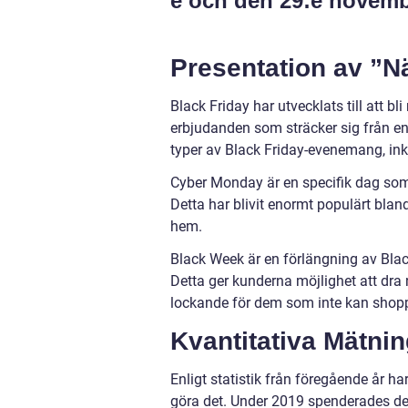
e och den 29:e novemb
Presentation av ”Nä
Black Friday har utvecklats till att 
erbjudanden som sträcker sig från enba
typer av Black Friday-evenemang, in
Cyber Monday är en specifik dag som 
Detta har blivit enormt populärt bla
hem.
Black Week är en förlängning av Black
Detta ger kunderna möjlighet att dra
lockande för dem som inte kan shopp
Kvantitativa Mätnin
Enligt statistik från föregående år ha
göra det. Under 2019 spenderades det 