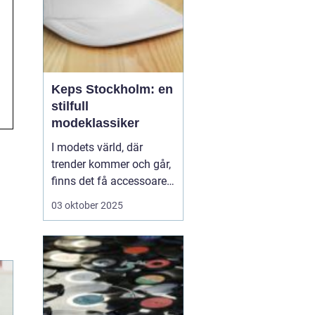
Keps Stockholm: en
stilfull
modeklassiker
I modets värld, där
trender kommer och går,
finns det få accessoarer
som har stått emot
03 oktober 2025
tidens gång som kepsen.
Från funktionell
sportutrustning till en
stilmarkör, kepsar finns
överallt och Stockholm...