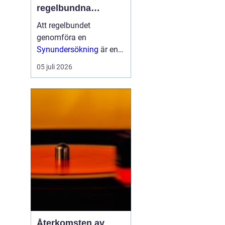
regelbundna
undersökningar för
Att regelbundet
god ögonhälsa
genomföra en
Synundersökning
är en
viktig del av att bevara
05 juli 2026
en god ögonhälsa.
Genom att upptäcka
eventuella synfel i tid
och undersöka ögonens
...
Återkomsten av