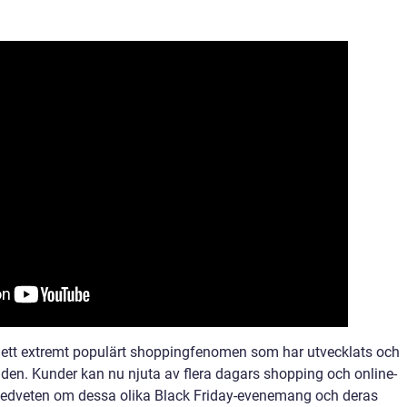
 ett extremt populärt shoppingfenomen som har utvecklats och
nden. Kunder kan nu njuta av flera dagars shopping och online-
a medveten om dessa olika Black Friday-evenemang och deras