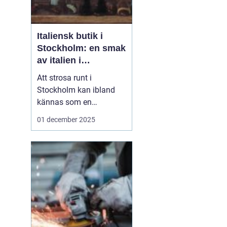
Italiensk butik i
Stockholm: en smak
av italien i
huvudstaden
Att strosa runt i
Stockholm kan ibland
kännas som en
promenad genom
01 december 2025
världens alla hörn.
Kultur, smaker och stil
från olika länder smälter
samman och skapar en
unik atmosfär i Sveriges
huvudstad. För den som
&a...