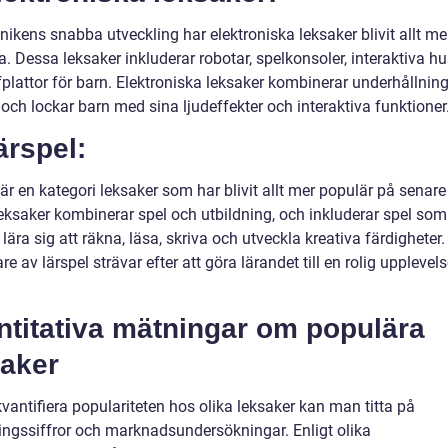
ikens snabba utveckling har elektroniska leksaker blivit allt me
. Dessa leksaker inkluderar robotar, spelkonsoler, interaktiva hu
fplattor för barn. Elektroniska leksaker kombinerar underhållnin
och lockar barn med sina ljudeffekter och interaktiva funktioner
ärspel:
är en kategori leksaker som har blivit allt mer populär på senare 
eksaker kombinerar spel och utbildning, och inkluderar spel som
 lära sig att räkna, läsa, skriva och utveckla kreativa färdigheter.
re av lärspel strävar efter att göra lärandet till en rolig upplevels
ntitativa mätningar om populära
saker
kvantifiera populariteten hos olika leksaker kan man titta på
ningssiffror och marknadsundersökningar. Enligt olika