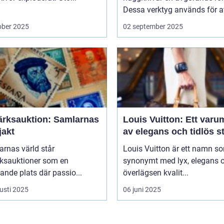
Dessa verktyg används för at
ober 2025
02 september 2025
ärksauktion: Samlarnas
Louis Vuitton: Ett varu
jakt
av elegans och tidlös st
arnas värld står
Louis Vuitton är ett namn s
rksauktioner som en
synonymt med lyx, elegans 
nde plats där passio...
överlägsen kvalit...
usti 2025
06 juni 2025