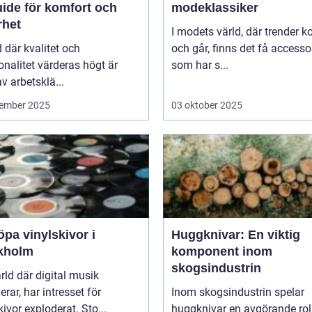
uide för komfort och
modeklassiker
rhet
I modets värld, där trender 
id där kvalitet och
och går, finns det få accesso
onalitet värderas högt är
som har s...
av arbetsklä...
ember 2025
03 oktober 2025
öpa vinylskivor i
Huggknivar: En viktig
kholm
komponent inom
skogsindustrin
ärld där digital musik
rar, har intresset för
Inom skogsindustrin spelar
kivor exploderat. Sto...
huggknivar en avgörande roll