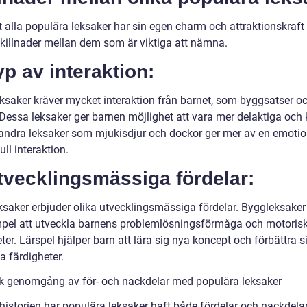
t alla populära leksaker har sin egen charm och attraktionskraft
skillnader mellan dem som är viktiga att nämna.
yp av interaktion:
eksaker kräver mycket interaktion från barnet, som byggsatser o
Dessa leksaker ger barnen möjlighet att vara mer delaktiga och k
ndra leksaker som mjukisdjur och dockor ger mer av en emotio
ull interaktion.
tvecklingsmässiga fördelar:
eksaker erbjuder olika utvecklingsmässiga fördelar. Byggleksaker
empel att utveckla barnens problemlösningsförmåga och motoris
ter. Lärspel hjälper barn att lära sig nya koncept och förbättra s
a färdigheter.
sk genomgång av för- och nackdelar med populära leksaker
istorien har populära leksaker haft både fördelar och nackdelar