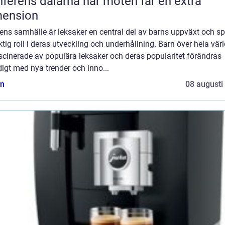
ns dalarna när möten får en extra
mension
ens samhälle är leksaker en central del av barns uppväxt och sp
ktig roll i deras utveckling och underhållning. Barn över hela vär
scinerade av populära leksaker och deras popularitet förändras
igt med nya trender och inno...
n
08 augusti