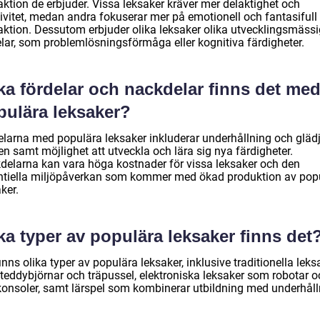
aktion de erbjuder. Vissa leksaker kräver mer delaktighet och
tivitet, medan andra fokuserar mer på emotionell och fantasifull
raktion. Dessutom erbjuder olika leksaker olika utvecklingsmäss
elar, som problemlösningsförmåga eller kognitiva färdigheter.
ka fördelar och nackdelar finns det me
pulära leksaker?
elarna med populära leksaker inkluderar underhållning och glädj
n samt möjlighet att utveckla och lära sig nya färdigheter.
delarna kan vara höga kostnader för vissa leksaker och den
ntiella miljöpåverkan som kommer med ökad produktion av pop
ker.
ka typer av populära leksaker finns det
inns olika typer av populära leksaker, inklusive traditionella leks
teddybjörnar och träpussel, elektroniska leksaker som robotar o
konsoler, samt lärspel som kombinerar utbildning med underhåll