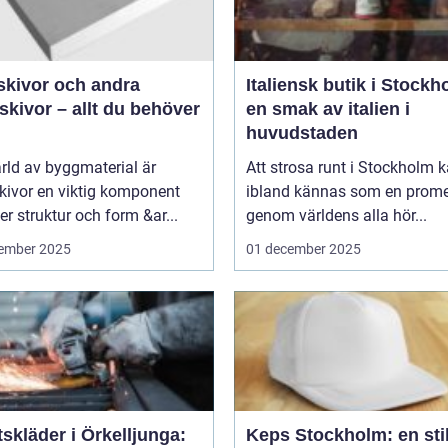
skivor och andra
Italiensk butik i Stockh
kivor – allt du behöver
en smak av italien i
huvudstaden
ärld av byggmaterial är
Att strosa runt i Stockholm 
kivor en viktig komponent
ibland kännas som en prom
r struktur och form &ar...
genom världens alla hör...
ember 2025
01 december 2025
skläder i Örkelljunga:
Keps Stockholm: en stil