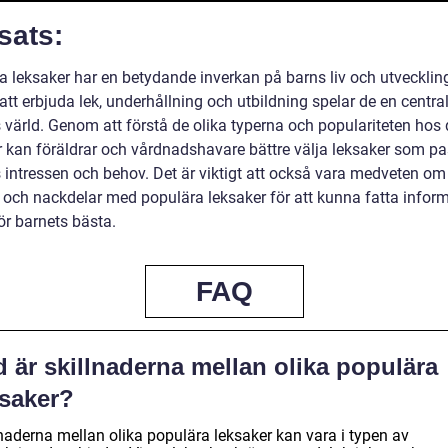
sats:
a leksaker har en betydande inverkan på barns liv och utvecklin
t erbjuda lek, underhållning och utbildning spelar de en central 
 värld. Genom att förstå de olika typerna och populariteten hos
r kan föräldrar och vårdnadshavare bättre välja leksaker som p
 intressen och behov. Det är viktigt att också vara medveten o
r och nackdelar med populära leksaker för att kunna fatta infor
ör barnets bästa.
FAQ
 är skillnaderna mellan olika populära
ksaker?
lnaderna mellan olika populära leksaker kan vara i typen av