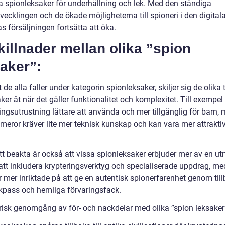
 spionleksaker för underhållning och lek. Med den ständiga
vecklingen och de ökade möjligheterna till spioneri i den digital
s försäljningen fortsätta att öka.
killnader mellan olika ”spion
aker”:
t de alla faller under kategorin spionleksaker, skiljer sig de olika
ker åt när det gäller funktionalitet och komplexitet. Till exempel
ingsutrustning lättare att använda och mer tillgänglig för barn,
meror kräver lite mer teknisk kunskap och kan vara mer attraktiv
tt beakta är också att vissa spionleksaker erbjuder mer av en u
tt inkludera krypteringsverktyg och specialiserade uppdrag, m
r mer inriktade på att ge en autentisk spionerfarenhet genom til
kpass och hemliga förvaringsfack.
orisk genomgång av för- och nackdelar med olika ”spion leksaker