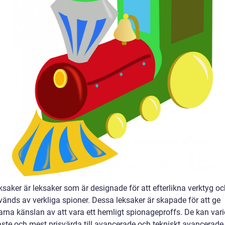
saker är leksaker som är designade för att efterlikna verktyg oc
änds av verkliga spioner. Dessa leksaker är skapade för att ge
rna känslan av att vara ett hemligt spionageproffs. De kan vari
aste och mest prisvärda till avancerade och tekniskt avancerade