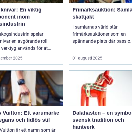
knivar: En viktig
Frimärksauktion: Saml
onent inom
skattjakt
sindustrin
I samlarnas värld står
skogsindustrin spelar
frimärksauktioner som en
ivar en avgörande roll.
spännande plats där passio..
verktyg används för at...
tember 2025
01 augusti 2025
 Vuitton: Ett varumärke
Dalahästen – en symbol
egans och tidlös stil
svensk tradition och
hantverk
Vuitton är ett namn som är