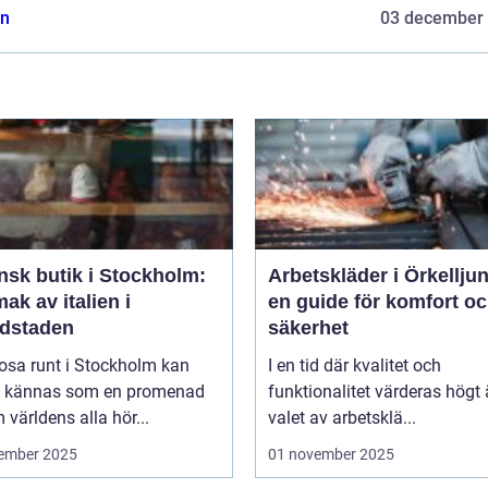
n
03 december
ensk butik i Stockholm:
Arbetskläder i Örkellju
ak av italien i
en guide för komfort o
dstaden
säkerhet
rosa runt i Stockholm kan
I en tid där kvalitet och
d kännas som en promenad
funktionalitet värderas högt 
världens alla hör...
valet av arbetsklä...
ember 2025
01 november 2025