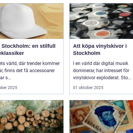
Stockholm: en stilfull
Att köpa vinylskivor i
klassiker
Stockholm
ts värld, där trender kommer
I en värld där digital musik
r, finns det få accessoarer
dominerar, har intresset för
r s...
vinylskivor exploderat. Sto...
ober 2025
01 oktober 2025