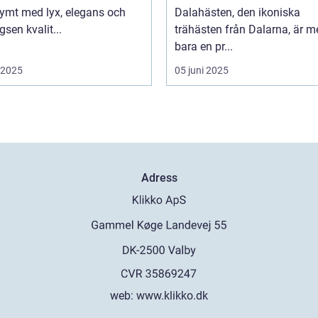
ymt med lyx, elegans och
Dalahästen, den ikoniska
gsen kvalit...
trähästen från Dalarna, är m
bara en pr...
i 2025
05 juni 2025
Adress
web:
www.klikko.dk