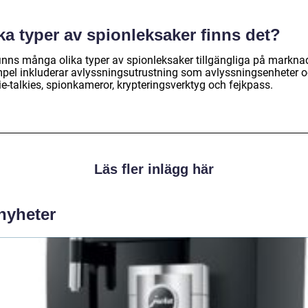
ka typer av spionleksaker finns det?
finns många olika typer av spionleksaker tillgängliga på markna
pel inkluderar avlyssningsutrustning som avlyssningsenheter 
e-talkies, spionkameror, krypteringsverktyg och fejkpass.
Läs fler inlägg här
 nyheter