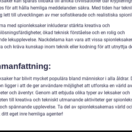
saker kan spåras tillbaka till antika civilisationer där krypterin
s för att hålla hemliga meddelanden säkra. Med tiden har tekn
 lett till utvecklingen av mer sofistikerade och realistiska spion
rna med spionleksaker inkluderar stärkta kreativa och
lösningsfärdigheter, ökad teknisk förståelse och en rolig och
de lekupplevelse. Nackdelarna kan vara att vissa spionleksake
a och kräva kunskap inom teknik eller kodning för att utnyttja d
manfattning:
ksaker har blivit mycket populära bland människor i alla åldrar.
on ligger i att de ger användare möjlighet att utforska en värld a
eter och äventyr. Genom att erbjuda olika typer av leksaker och
ten till kreativa och tekniskt utmanande aktiviteter ger spionle
 och spännande upplevelse. Ta del av spionleksakernas värld oc
ditt eget inre hemliga agenter!