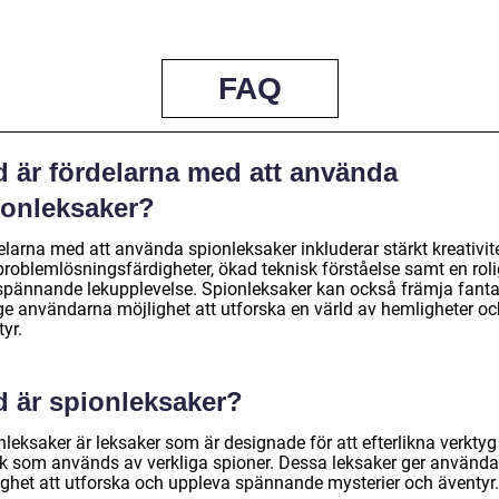
FAQ
d är fördelarna med att använda
ionleksaker?
elarna med att använda spionleksaker inkluderar stärkt kreativit
problemlösningsfärdigheter, ökad teknisk förståelse samt en roli
spännande lekupplevelse. Spionleksaker kan också främja fanta
ge användarna möjlighet att utforska en värld av hemligheter oc
yr.
d är spionleksaker?
leksaker är leksaker som är designade för att efterlikna verktyg
ik som används av verkliga spioner. Dessa leksaker ger använd
ighet att utforska och uppleva spännande mysterier och äventyr.