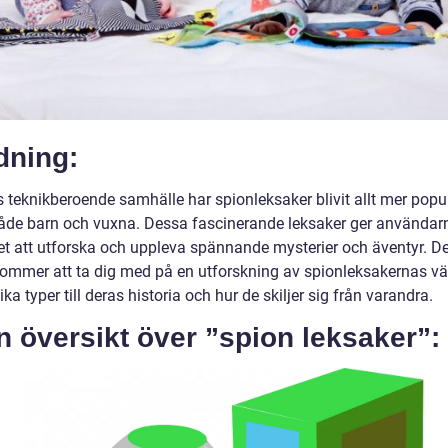
dning:
s teknikberoende samhälle har spionleksaker blivit allt mer popu
åde barn och vuxna. Dessa fascinerande leksaker ger användar
et att utforska och uppleva spännande mysterier och äventyr. D
 kommer att ta dig med på en utforskning av spionleksakernas vär
ika typer till deras historia och hur de skiljer sig från varandra.
n översikt över ”spion leksaker”: