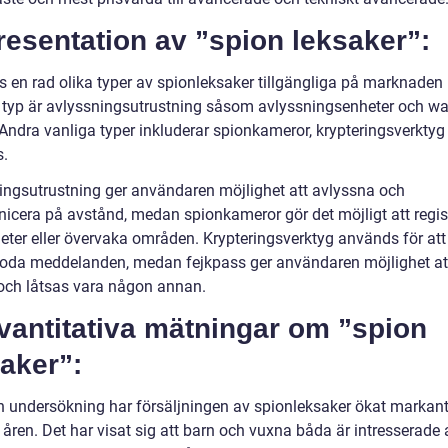
resentation av ”spion leksaker”:
s en rad olika typer av spionleksaker tillgängliga på marknaden 
 typ är avlyssningsutrustning såsom avlyssningsenheter och wal
 Andra vanliga typer inkluderar spionkameror, krypteringsverktyg
s.
ingsutrustning ger användaren möjlighet att avlyssna och
cera på avstånd, medan spionkameror gör det möjligt att regis
eter eller övervaka områden. Krypteringsverktyg används för at
oda meddelanden, medan fejkpass ger användaren möjlighet at
ch låtsas vara någon annan.
vantitativa mätningar om ”spion
aker”:
en undersökning har försäljningen av spionleksaker ökat markan
åren. Det har visat sig att barn och vuxna båda är intresserade 