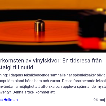
rkomsten av vinylskivor: En tidsresa från
talgi till nutid
ning: I dagens teknikberoende samhälle har spionleksaker blivit 
populära bland både barn och vuxna. Dessa fascinerande leksa
användarna möjlighet att utforska och uppleva spännande myste
ventyr. Denna artikel kommer att ...
as Hellman
04 maj