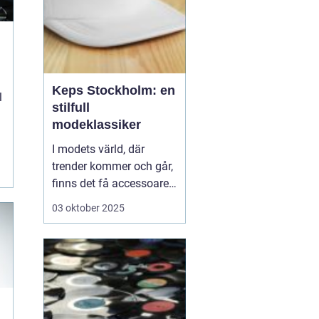
Keps Stockholm: en
l
stilfull
modeklassiker
I modets värld, där
trender kommer och går,
finns det få accessoarer
som har stått emot
03 oktober 2025
tidens gång som kepsen.
Från funktionell
sportutrustning till en
stilmarkör, kepsar finns
överallt och Stockholm...
n