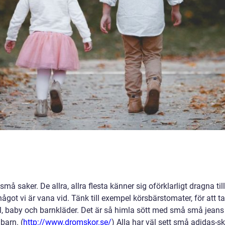
må saker. De allra, allra flesta känner sig oförklarligt dragna till
got vi är vana vid. Tänk till exempel körsbärstomater, för att ta
 del, baby och barnkläder. Det är så himla sött med små små jeans
 barn. (
http://www.dromskor.se/
) Alla har väl sett små adidas-s