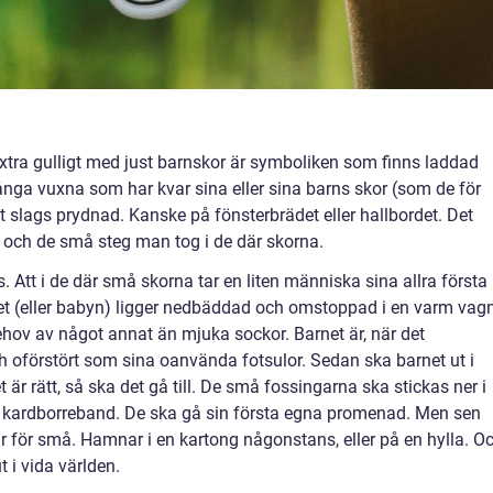
extra gulligt med just barnskor är symboliken som finns laddad
 många vuxna som har kvar sina eller sina barns skor (som de för
 slags prydnad. Kanske på fönsterbrädet eller hallbordet. Det
, och de små steg man tog i de där skorna.
. Att i de där små skorna tar en liten människa sina allra första
net (eller babyn) ligger nedbäddad och omstoppad i en varm vagn
 behov av något annat än mjuka sockor. Barnet är, när det
ch oförstört som sina oanvända fotsulor. Sedan ska barnet ut i
t är rätt, så ska det gå till. De små fossingarna ska stickas ner i
 kardborreband. De ska gå sin första egna promenad. Men sen
ir för små. Hamnar i en kartong någonstans, eller på en hylla. O
t i vida världen.