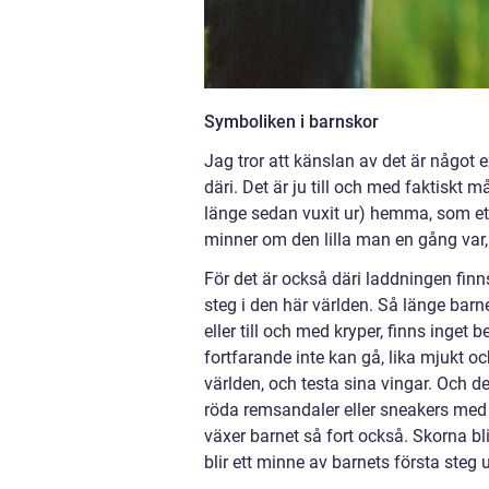
Symboliken i barnskor
Jag tror att känslan av det är något 
däri. Det är ju till och med faktiskt
länge sedan vuxit ur) hemma, som ett
minner om den lilla man en gång var
För det är också däri laddningen finns
steg i den här världen. Så länge bar
eller till och med kryper, finns inget
fortfarande inte kan gå, lika mjukt o
världen, och testa sina vingar. Och de
röda remsandaler eller sneakers med
växer barnet så fort också. Skorna bl
blir ett minne av barnets första steg u