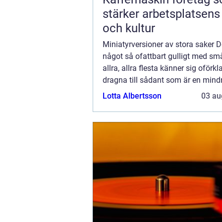
stärker arbetsplatsens 
och kultur
Miniatyrversioner av stora saker D
något så ofattbart gulligt med sm
allra, allra flesta känner sig oförkla
dragna till sådant som är en mind
av något vi är vana vi...
Lotta Albertsson
03 au