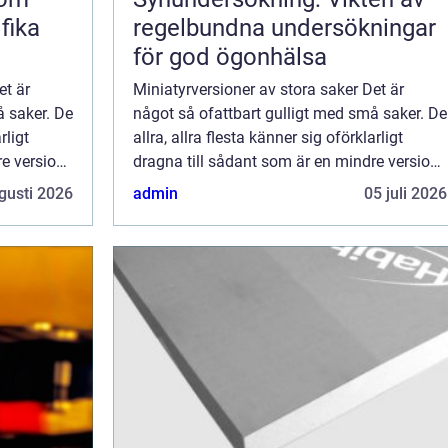
fika
regelbundna undersökningar
för god ögonhälsa
et är
Miniatyrversioner av stora saker Det är
å saker. De
något så ofattbart gulligt med små saker. De
rligt
allra, allra flesta känner sig oförklarligt
re version
dragna till sådant som är en mindre version
av något vi är vana vi...
gusti 2026
admin
05 juli 2026