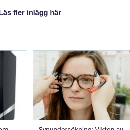
Läs fler inlägg här
som
Synundersökning: Vikten av