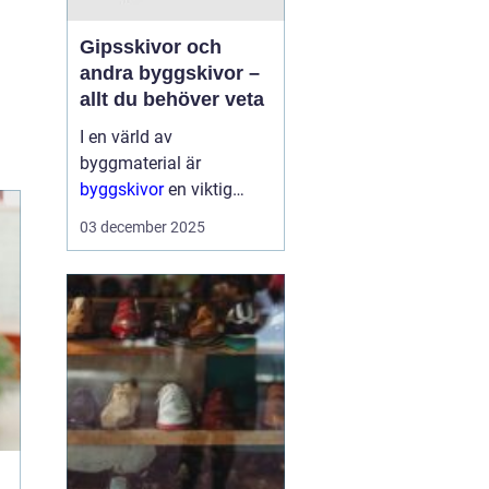
Gipsskivor och
andra byggskivor –
allt du behöver veta
I en värld av
byggmaterial är
byggskivor
en viktig
komponent som ger
03 december 2025
struktur och form åt alla
typer av konstruktioner.
De är mångsidiga, hå...