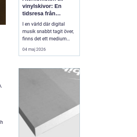
vinylskivor: En
tidsresa från
nostalgi till nutid
I en värld där digital
musik snabbt tagit över,
finns det ett medium
som fortsätter att
04 maj 2026
fascinera: vinylskivor.
Trots att de en gång
närapå försvann, har de
återigen blivit populära
bland båd...
,
ch