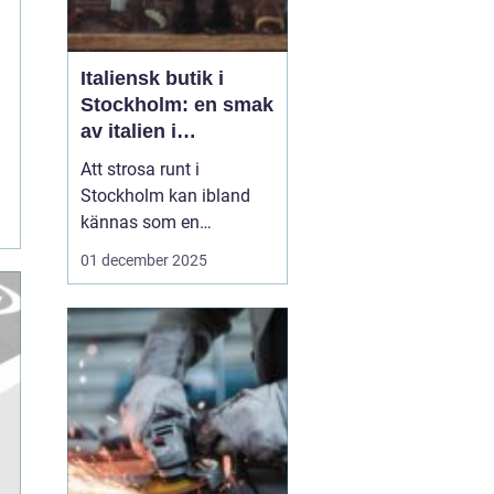
Italiensk butik i
Stockholm: en smak
av italien i
huvudstaden
Att strosa runt i
Stockholm kan ibland
kännas som en
promenad genom
01 december 2025
världens alla hörn.
Kultur, smaker och stil
från olika länder smälter
samman och skapar en
unik atmosfär i Sveriges
huvudstad. För den som
&a...