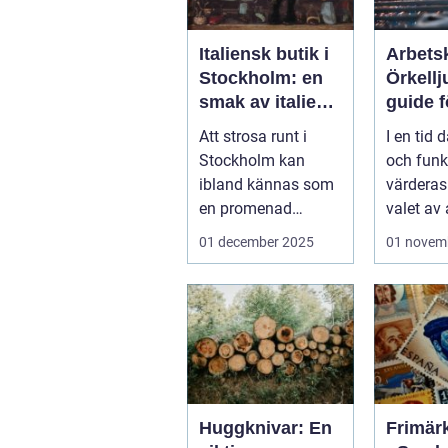
Italiensk butik i
Arbetsk
Stockholm: en
Örkellj
smak av italien i
guide f
huvudstaden
komfor
Att strosa runt i
I en tid d
säkerh
Stockholm kan
och funkt
ibland kännas som
värderas
en promenad
valet av 
genom världens alla
01 december 2025
01 novem
hör...
Huggknivar: En
Frimär