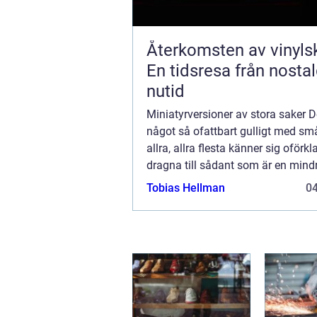
Återkomsten av vinylsk
En tidsresa från nostalg
nutid
Miniatyrversioner av stora saker D
något så ofattbart gulligt med sm
allra, allra flesta känner sig oförkla
dragna till sådant som är en mind
av något vi är vana vi...
Tobias Hellman
0