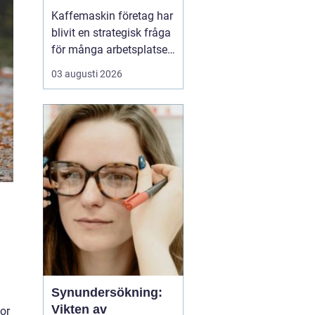
och kultur
Kaffemaskin företag har
blivit en strategisk fråga
för många arbetsplatser,
inte bara en praktisk
03 augusti 2026
detalj i fikarummet.
Många företag ser i dag
kaffet som en del av sin
kultur, sin
attraktionskraft som
arbetsgivare och sin
vardagliga effektivitet.
En ...
Synundersökning:
Vikten av
kor