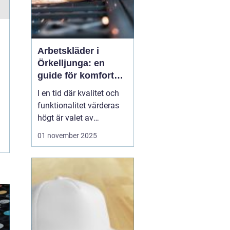
Arbetskläder i
Örkelljunga: en
guide för komfort
och säkerhet
I en tid där kvalitet och
funktionalitet värderas
högt är valet av
arbetskläder en viktig del
01 november 2025
av en säker och effektiv
arbetsmiljö.
Arbetskläder
&...