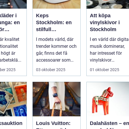
läder i
Keps
Att köpa
unga: en
Stockholm: en
vinylskivor i
ör
stilfull
Stockholm
t och
modeklassiker
är kvalitet
I modets värld, där
I en värld där digita
et
ionalitet
trender kommer och
musik dominerar,
 högt är
går, finns det få
har intresset för
arbetsklä...
accessoarer som
vinylskivor
har s...
exploderat. Sto...
ber 2025
03 oktober 2025
01 oktober 2025
ksauktion
Louis Vuitton:
Dalahästen – e