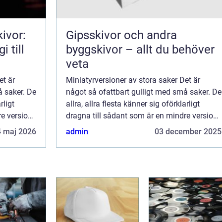
ivor:
Gipsskivor och andra
i till
byggskivor – allt du behöver
veta
et är
Miniatyrversioner av stora saker Det är
å saker. De
något så ofattbart gulligt med små saker. De
rligt
allra, allra flesta känner sig oförklarligt
re version
dragna till sådant som är en mindre version
av något vi är vana vi...
4 maj 2026
admin
03 december 2025