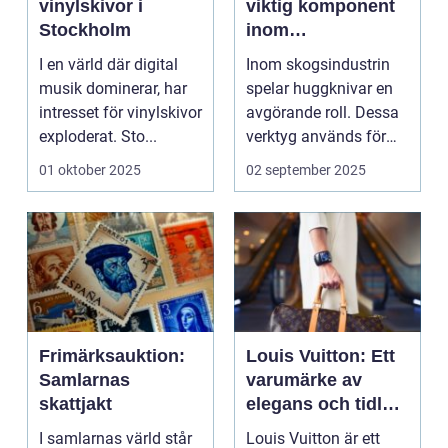
vinylskivor i
viktig komponent
Stockholm
inom
skogsindustrin
I en värld där digital
Inom skogsindustrin
musik dominerar, har
spelar huggknivar en
intresset för vinylskivor
avgörande roll. Dessa
exploderat. Sto...
verktyg används för
at...
01 oktober 2025
02 september 2025
Frimärksauktion:
Louis Vuitton: Ett
Samlarnas
varumärke av
skattjakt
elegans och tidlös
stil
I samlarnas värld står
Louis Vuitton är ett