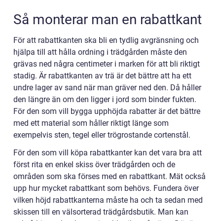
Så monterar man en rabattkant
För att rabattkanten ska bli en tydlig avgränsning och
hjälpa till att hålla ordning i trädgården måste den
grävas ned några centimeter i marken för att bli riktigt
stadig. Är rabattkanten av trä är det bättre att ha ett
undre lager av sand när man gräver ned den. Då håller
den längre än om den ligger i jord som binder fukten.
För den som vill bygga upphöjda rabatter är det bättre
med ett material som håller riktigt länge som
exempelvis sten, tegel eller trögrostande cortenstål.
För den som vill köpa rabattkanter kan det vara bra att
först rita en enkel skiss över trädgården och de
områden som ska förses med en rabattkant. Mät också
upp hur mycket rabattkant som behövs. Fundera över
vilken höjd rabattkanterna måste ha och ta sedan med
skissen till en välsorterad trädgårdsbutik. Man kan