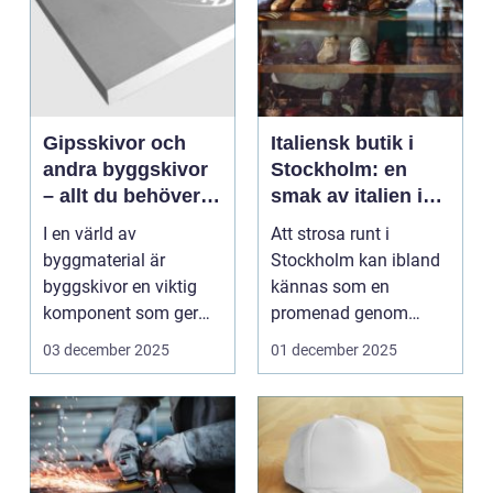
Gipsskivor och
Italiensk butik i
andra byggskivor
Stockholm: en
– allt du behöver
smak av italien i
veta
huvudstaden
I en värld av
Att strosa runt i
byggmaterial är
Stockholm kan ibland
byggskivor en viktig
kännas som en
komponent som ger
promenad genom
struktur och form &ar...
världens alla hör...
03 december 2025
01 december 2025