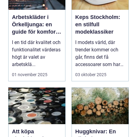
Arbetskläder i
Keps Stockholm:
Örkelljunga: en
en stilfull
guide för komfort
modeklassiker
och säkerhet
I en tid där kvalitet och
I modets värld, där
funktionalitet värderas
trender kommer och
högt är valet av
går, finns det få
arbetsklä...
accessoarer som har
s...
01 november 2025
03 oktober 2025
Att köpa
Huggknivar: En